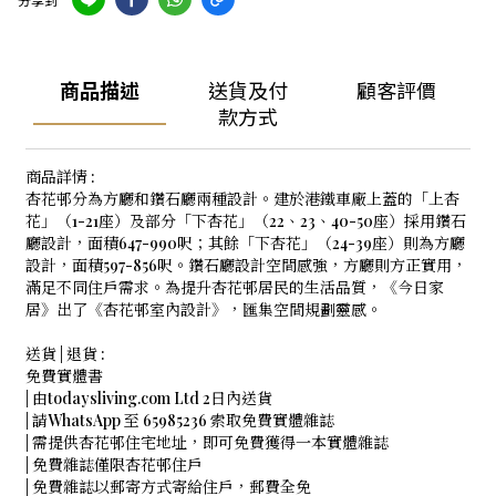
商品描述
送貨及付
顧客評價
款方式
商品詳情 :
杏花邨分為方廳和鑽石廳兩種設計。建於港鐵車廠上蓋的「上杏
花」（1-21座）及部分「下杏花」（22、23、40-50座）採用鑽石
廳設計，面積647-990呎；其餘「下杏花」（24-39座）則為方廳
設計，面積597-856呎。鑽石廳設計空間感強，方廳則方正實用，
滿足不同住戶需求。為提升杏花邨居民的生活品質，《今日家
居》出了《杏花邨室內設計》，匯集空間規劃靈感。
送貨 | 退貨 :
免費實體書
| 由todaysliving.com Ltd 2日內送貨
| 請WhatsApp 至 65985236 索取免費實體雜誌
| 需提供杏花邨住宅地址，即可免費獲得一本實體雜誌
| 免費雜誌僅限杏花邨住戶
| 免費雜誌以郵寄方式寄給住戶，郵費全免