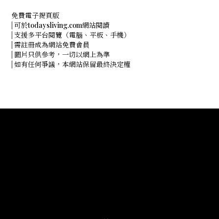
免費電子揭頁版
| 可於todaysliving.com網站閱讀
| 支援多平台閱覽（電腦、平板、手機）
| 需註冊成為網站免費會員
| 圖片只供參考，一切以網上為準
| 如有任何爭議，本網站保留最終決定權