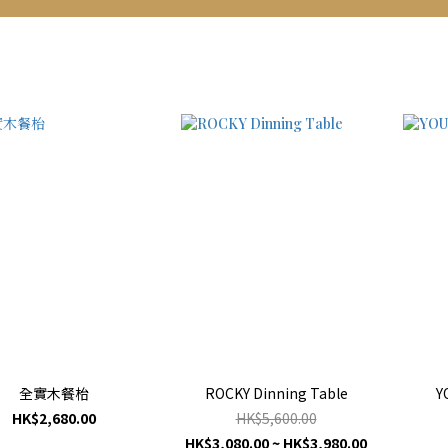
全實木餐枱
ROCKY Dinning Table
Y
HK$2,680.00
HK$5,600.00
HK$3,080.00 ~ HK$3,980.00