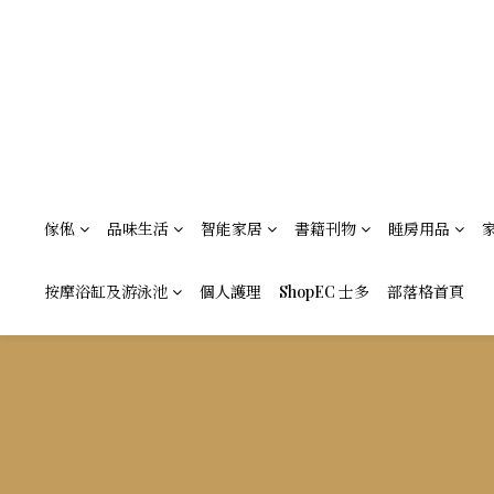
傢俬
品味生活
智能家居
書籍刊物
睡房用品
按摩浴缸及游泳池
個人護理
ShopEC 士多
部落格首頁