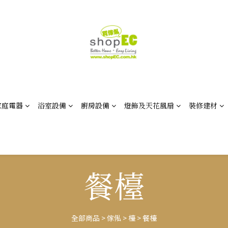
家庭電器
浴室設備
廚房設備
燈飾及天花風扇
裝修建材
餐檯
全部商品
>
傢俬
>
檯
>
餐檯