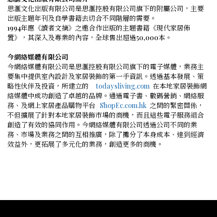
思滙文化出版有限公司是思滙控股有限公司旗下的附屬公司，主要
出版主題年刊及自學書籍去切合不同階層的需要。
1994
年應《讀者文摘》之邀合作出版的主題書籍《現代家居佈
置》，其深入及專業的內容，全球售出超過
50,000
本。
今網絡媒體有限公司
今網絡媒體有限公司是思滙控股有限公司旗下的電子媒體，業務主
要集中提供室內設計及家居裝飾的第一手資訊。透過基本發展、策
略性伙伴及投資，所建立的
todaysliving.com
在本地家居裝飾網
絡媒體中成功創造了卓越的品牌。通過電子書、數碼營銷、網絡服
務、及網上家居產品購物平台
ShopEc.com.hk
之間的緊密關係，
不但擴展了針對本地家居裝飾市場的商機，而且這些電子服務組合
創造了有效的協同作用。今網絡媒體有限公司透過公司不同的業
務、市場及業務之間的互相推廣，除了攤分了本身成本、達到經濟
效益外，更拓展了多元化的業務，創造更多的商機。