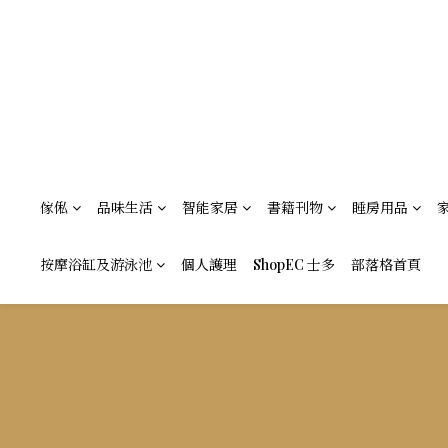
傢俬
品味生活
智能家居
書籍刊物
睡房用品
按摩浴缸及游泳池
個人護理
ShopEC 士多
部落格首頁