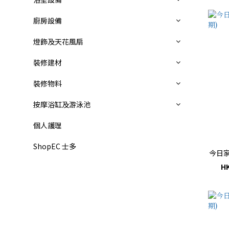
廚房設備
燈飾及天花風扇
裝修建材
裝修物料
按摩浴缸及游泳池
個人護理
ShopEC 士多
今日家
HK