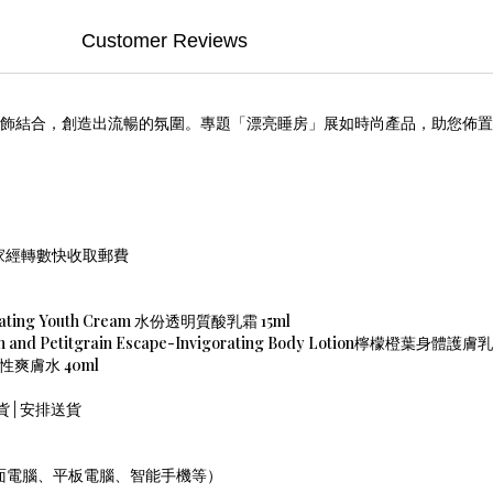
Customer Reviews
飾結合，創造出流暢的氛圍。專題「漂亮睡房」展如時尚產品，助您佈置
絡買家經轉數快收取郵費
drating Youth Cream 水份透明質酸乳霜 15ml
nd Petitgrain Escape-Invigorating Body Lotion檸檬橙葉身體護膚乳
on中性爽膚水 40ml
存貨 | 安排送貨
面電腦、平板電腦、智能手機等）