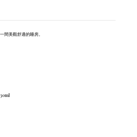
一間美觀舒適的睡房。
30ml