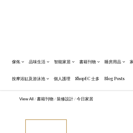
傢俬
品味生活
智能家居
書籍刊物
睡房用品
按摩浴缸及游泳池
個人護理
ShopEC 士多
Blog Posts
/
/
/
View All
書籍刊物
裝修設計
今日家居