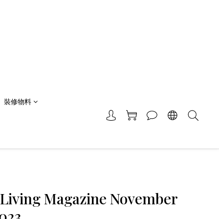
裝修物料
Living Magazine November
2023