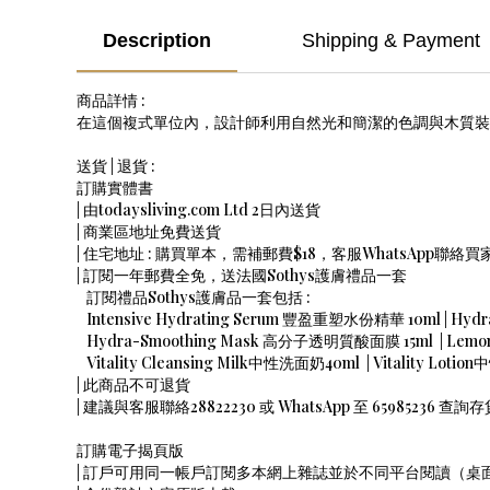
Description
Shipping & Payment
商品詳情 :
在這個複式單位內，設計師利用自然光和簡潔的色調與木質裝
送貨 | 退貨 :
訂購實體書
| 由todaysliving.com Ltd 2日內送貨
| 商業區地址免費送貨
| 住宅地址 : 購買單本，需補郵費$18，客服WhatsApp聯
| 訂閱一年郵費全免，送法國Sothys護膚禮品一套
訂閱禮品Sothys護膚品一套包括 :
Intensive Hydrating Serum 豐盈重塑水份精華 10ml | Hy
Hydra-Smoothing Mask 高分子透明質酸面膜 15ml | Lemon a
Vitality Cleansing Milk中性洗面奶40ml | Vitality Loti
| 此商品不可退貨
| 建議與客服聯絡28822230 或 WhatsApp 至 65985236 查詢
訂購電子揭頁版
| 訂戶可用同一帳戶訂閱多本網上雜誌並於不同平台閱讀（桌