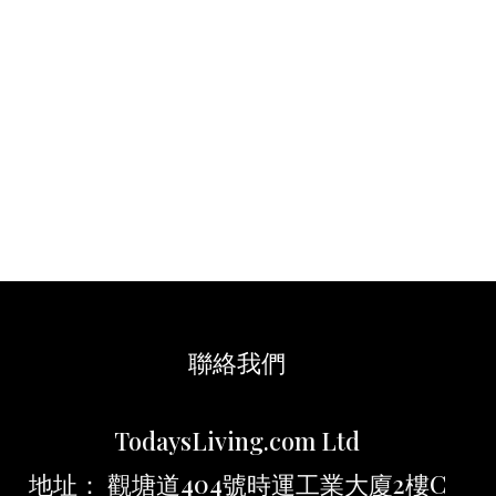
聯絡我們
TodaysLiving.com Ltd
地址： 觀塘道404號時運工業大廈2樓C