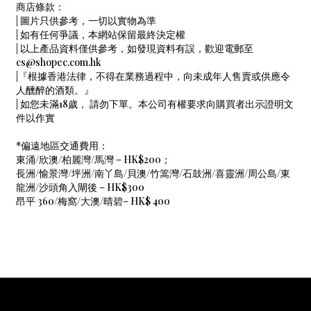
商店條款：
| 圖片只供參考，一切以實物為準
| 如有任何爭議，本網站保留最終決定權
| 以上產品資料僅供參考，如發現資料有誤，歡迎電郵至
cs@shopec.com.hk
|『根據香港法律，不得在業務過程中，向未成年人售賣或供應令
人醺醉的酒類。』
|
如您未滿18歲， 請勿下單。本公司有權要求向購買者出示證明文
件以作實
*偏遠地區交通費用：
東涌/欣澳/柏麗灣/馬灣 – HK$200；
長洲/愉景灣/坪洲/南丫島/貝澳/竹篙灣/石鼓洲/喜靈洲/周公島/東
龍洲/沙頭角入閘後 – HK$300
昂平 360/梅窩/大澳/晴碧– HK$ 400