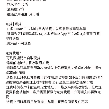
| 精米步合: 55%
| 酒精度: 17%
| 建議飲用溫度: 冷﹑暖
送貨 | 退貨:
l 由Dionsus Inc. Ltd 7日內送貨，以客服最後確認為準
l 建議與客服聯絡28822230 或 WhatsApp 至 65985236 查詢存貨 |
安排送貨
l 此商品不可退貨
送貨費用 :
|可到觀塘門市自取現貨
|偏遠的地址*，將收取附加費
|酒類產品訂單消費滿$1,500或以上免費送貨，偏遠的地址，將收
取$80附加費
|送貨地點只包括升降機可達樓層,送貨地點如不設升降機或貨品須
經樓梯或斜路搬運上樓*樓梯費 步行至第二層起之後$50/層
|送貨時與客戶未能在約定之地址，日期及時間接收貨品，是次送
貨費將會被扣除，客戶需重新繳付送貨費用，方可獲安排再到送
貨
|送貨上門服務適用於香港、九龍、新界各商業及住宅區