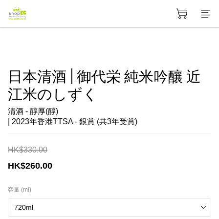
日本清酒 | 御代栄 純米吟釀 近
江米のしずく
清酒 - 醇厚(醇)
| 2023年香港TTSA - 銀賞 (共3年受賞)
HK$330.00
HK$260.00
容量 (ml)