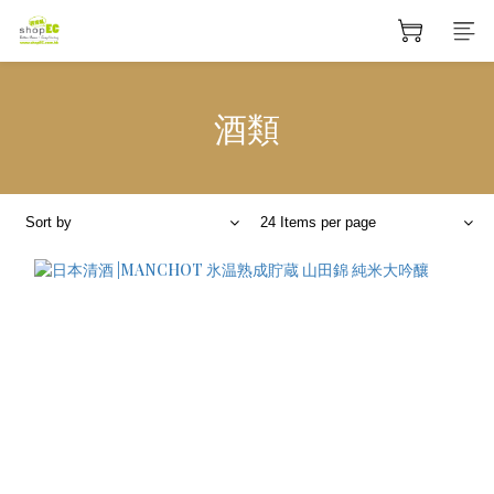
酒類
Sort by
24 Items per page