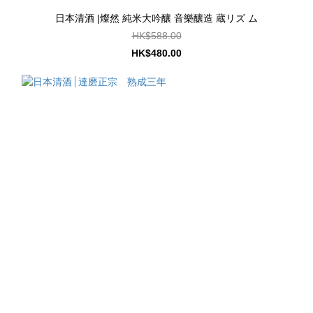
日本清酒 |燦然 純米大吟釀 音樂釀造 蔵リズ ム
HK$588.00
HK$480.00