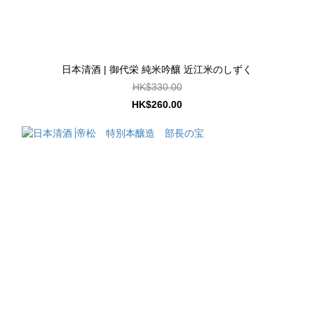
日本清酒 | 御代栄 純米吟釀 近江米のしずく
HK$330.00
HK$260.00