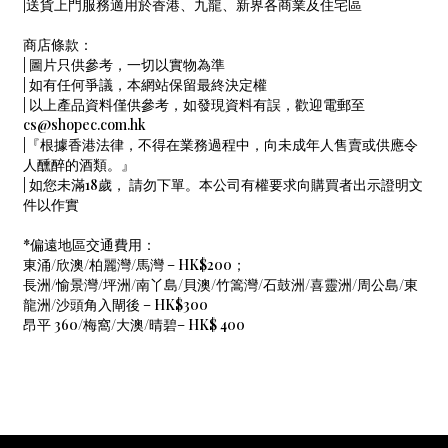
|送貨上門服務適用於香港、九龍、新界各商業及住宅區
商店條款：
| 圖片只供參考，一切以實物為準
| 如有任何爭議，本網站保留最終決定權
| 以上產品資料僅供參考，如發現資料有誤，歡迎電郵至
cs@shopec.com.hk
|『根據香港法律，不得在業務過程中，向未成年人售賣或供應令
人醺醉的酒類。』
| 如您未滿18歲， 請勿下單。本公司有權要求向購買者出示證明文
件以作實
*偏遠地區交通費用：
東涌/欣澳/柏麗灣/馬灣 – HK$200；
長洲/愉景灣/坪洲/南丫島/貝澳/竹篙灣/石鼓洲/喜靈洲/周公島/東
龍洲/沙頭角入閘後 – HK$300
昂平 360/梅窩/大澳/晴碧– HK$ 400