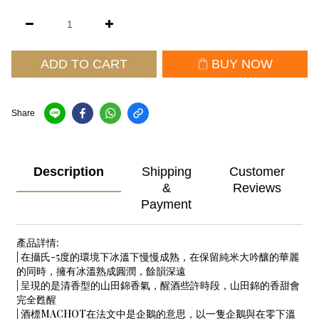
ADD TO CART
BUY NOW
Share
Description
Shipping
Customer
&
Reviews
Payment
產品詳情:
| 在攝氏-5度的環境下冰溫下慢慢成熟，在保留純米大吟釀的華麗
的同時，擁有冰溫熟成圓潤，餘韻深遠
| 呈現的是清香型的山田錦香氣，醒酒些許時段，山田錦的香甜會
完全甦醒
| 酒標MACHOT在法文中是企鵝的意思，以一隻企鵝與在零下溫