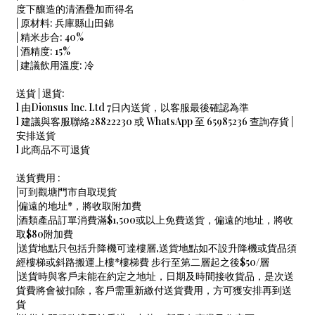
度下釀造的清酒疊加而得名
| 原材料: 兵庫縣山田錦
| 精米步合: 40%
| 酒精度: 15%
| 建議飲用溫度: 冷
送貨 | 退貨:
l 由Dionsus Inc. Ltd 7日內送貨，以客服最後確認為準
l 建議與客服聯絡28822230 或 WhatsApp 至 65985236 查詢存貨 |
安排送貨
l 此商品不可退貨
送貨費用 :
|可到觀塘門市自取現貨
|偏遠的地址*，將收取附加費
|酒類產品訂單消費滿$1,500或以上免費送貨，偏遠的地址，將收
取$80附加費
|送貨地點只包括升降機可達樓層,送貨地點如不設升降機或貨品須
經樓梯或斜路搬運上樓*樓梯費 步行至第二層起之後$50/層
|送貨時與客戶未能在約定之地址，日期及時間接收貨品，是次送
貨費將會被扣除，客戶需重新繳付送貨費用，方可獲安排再到送
貨