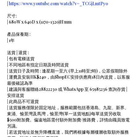
|
https://www.youtube.com/watch?v=_TCGjLmtPyo
尺寸:
| 680W x 640D x (1170-1320)H mm
產品保養期 :
| 1年
送貨 | 退貨 :
| 包有電梯送貨
| 不同地區有指定日期及時間送貨
| 送貨日子及時間 : 逢星期一至六 (早上11時至7時)，公眾假期除外
|
運費及安裝HK$240
，
由ShopEC安排供應商18日內送貨，以客服
最後確認為準
| 建議與客服聯絡28822230 或 WhatsApp 至 65985236 查詢存貨 |
安排送貨
| 此商品不可退貨
| 送貨服務僅限於固定地址，服務範圍包括香港島、九龍、新界、
東涌、愉景灣及馬灣，愉景灣(單一送貨地點)每單送貨另收取
$500附加費。偏遠地區需付額外附加費/推路費，詳情由職員致電
另議。
| 若送貨地址並無升降機直達，我們將根據每層樓層收取額外服務