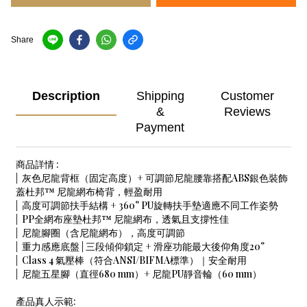
Share
Description
Shipping
Customer
&
Reviews
Payment
商品詳情 :
| 灰色尼龍背框（固定高度）+ 可調節尼龍腰靠搭配ABS銀色裝飾
蓋杜邦™ 尼龍網布椅背，輕盈耐用
| 高度可調節扶手結構 + 360° PU旋轉扶手墊適應不同工作姿勢
| PP全網布座墊杜邦™ 尼龍網布，透氣且支撐性佳
| 尼龍腳圈（含尼龍網布），高度可調節
| 重力感應底盤 | 三段傾仰鎖定 + 滑座功能最大後仰角度20°
| Class 4 氣壓棒（符合ANSI/BIFMA標準）｜安全耐用
| 尼龍五星腳（直徑680 mm）+ 尼龍PU靜音輪（60 mm）
產品真人示範: