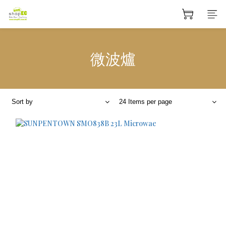
微波爐
Sort by
24 Items per page