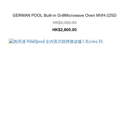
GERMAN POOL Built-in GrillMicrowave Oven MVH-225D
HK$3,300.00
HK$2,800.00