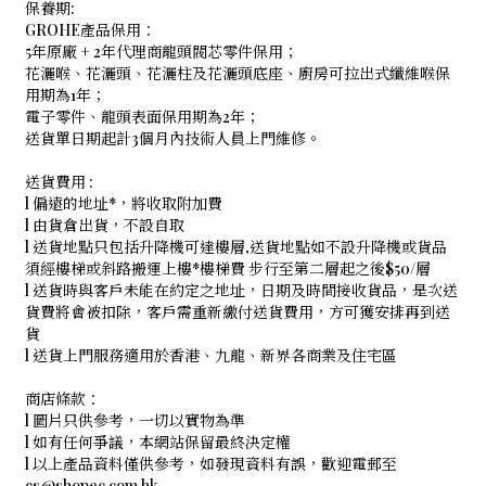
保養期:
GROHE產品保用：
5年原廠 + 2年代理商龍頭閥芯零件保用；
花灑喉、花灑頭、花灑柱及花灑頭底座、廚房可拉出式纖維喉保
用期為1年；
電子零件、龍頭表面保用期為2年；
送貨單日期起計3個月內技術人員上門維修。
送貨費用 :
l 偏遠的地址*，將收取附加費
l
由貨倉出貨，不設自取
l 送貨地點只包括升降機可達樓層,送貨地點如不設升降機或貨品
須經樓梯或斜路搬運上樓*樓梯費 步行至第二層起之後$50/層
l 送貨時與客戶未能在約定之地址，日期及時間接收貨品，是次送
貨費將會被扣除，客戶需重新繳付送貨費用，方可獲安排再到送
貨
l 送貨上門服務適用於香港、九龍、新界各商業及住宅區
商店條款：
l 圖片只供參考，一切以實物為準
l 如有任何爭議，本網站保留最終決定權
l 以上產品資料僅供參考，如發現資料有誤，歡迎電郵至
cs@shopec.com.hk