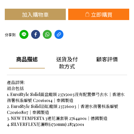
加入購物車
立即購買
分享到
商品描述
送貨及付
顧客評價
款方式
產品詳情:
組合包括
1. EuroStyle Solid面盆龍頭 23715003沒有配置彈弓去水│香港水
務署核准編號 C20161014│泰國製造
2. EuroStyle Solid浴缸龍頭 23726003│香港水務署核准編號
C20160807│泰國製造
3. NEW TEMPESTA 3速花灑套裝 27644001│德國製造
4. SILVERFLEX花灑喉(1750mm) 28745001