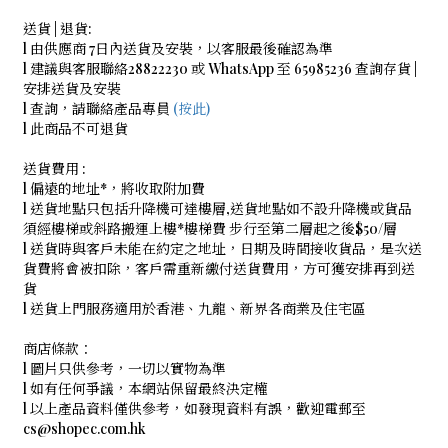
送貨 | 退貨:
l 由供應商 7日內送貨及安裝，以客服最後確認為準
l 建議與客服聯絡28822230 或 WhatsApp 至 65985236 查詢存貨 |
安排送貨及安裝
l 查詢，請聯絡產品專員
(按此)
l 此商品不可退貨
送貨費用 :
l 偏遠的地址*，將收取附加費
l 送貨地點只包括升降機可達樓層,送貨地點如不設升降機或貨品
須經樓梯或斜路搬運上樓*樓梯費 步行至第二層起之後$50/層
l 送貨時與客戶未能在約定之地址，日期及時間接收貨品，是次送
貨費將會被扣除，客戶需重新繳付送貨費用，方可獲安排再到送
貨
l 送貨上門服務適用於香港、九龍、新界各商業及住宅區
商店條款：
l 圖片只供參考，一切以實物為準
l 如有任何爭議，本網站保留最終決定權
l 以上產品資料僅供參考，如發現資料有誤，歡迎電郵至
cs@shopec.com.hk