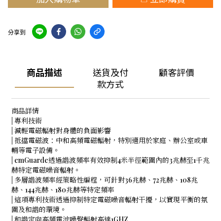
分享到
商品描述
送貨及付
顧客評價
款方式
商品詳情
| 專利技術
| 減輕電磁輻射對身體的負面影響
| 抵擋電磁波：中和高頻電磁輻射，特別適用於家庭、辦公室或車
輛等電子設備。
| emGuarde透過諧波頻率有效抑制4米半徑範圍內的3兆赫至1千兆
赫特定電磁噪音輻射。
| 多層諧波頻率經策略性編程，可針對36兆赫、72兆赫、108兆
赫、144兆赫、180兆赫等特定頻率
| 這項專利技術透過抑制特定電磁噪音輻射干擾，以實現平衡的氛
圍及和諧的環境。
| 和諧定向高頻電池噪聲輻射高達1GHZ