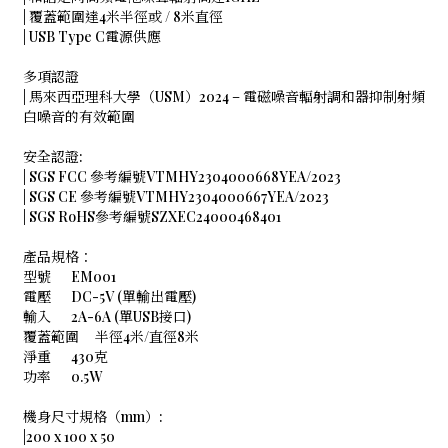
| 覆蓋範圍達4米半徑或 / 8米直徑
| USB Type C電源供應
多項認證
| 馬來西亞理科大學（USM）2024 – 電磁噪音輻射調和器抑制射頻
白噪音的有效範圍
安全認證:
| SGS FCC 參考編號VTMHY2304000668YEA/2023
| SGS CE 參考編號VTMHY2304000667YEA/2023
| SGS RoHS參考編號SZXEC24000468401
產品規格：
型號
EM001
電壓
DC-5V (單輸出電壓)
輸入
2A-6A (單USB接口)
覆蓋範圍
半徑4米/直徑8米
淨重
430克
功率
0.5W
機身尺寸規格（mm）:
|200 x 100 x 50