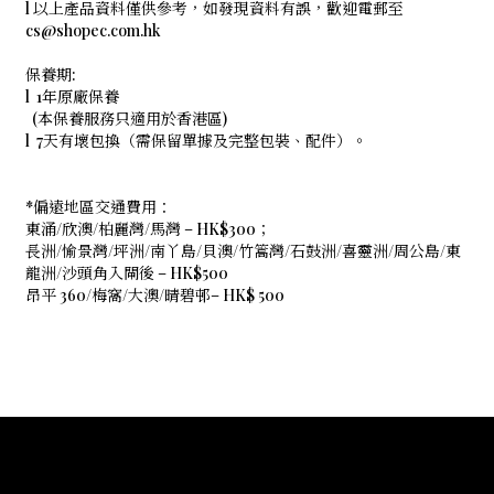
l 以上產品資料僅供參考，如發現資料有誤，歡迎電郵至
cs@shopec.com.hk
保養期:
l 1年原廠保養
(本保養服務只適用於香港區)
l 7天有壞包換（需保留單據及完整包裝、配件）。
*偏遠地區交通費用：
東涌/欣澳/柏麗灣/馬灣 – HK$300；
長洲/愉景灣/坪洲/南丫島/貝澳/竹篙灣/石鼓洲/喜靈洲/周公島/東
龍洲/沙頭角入閘後 – HK$500
昂平 360/梅窩/大澳/晴碧邨– HK$ 500