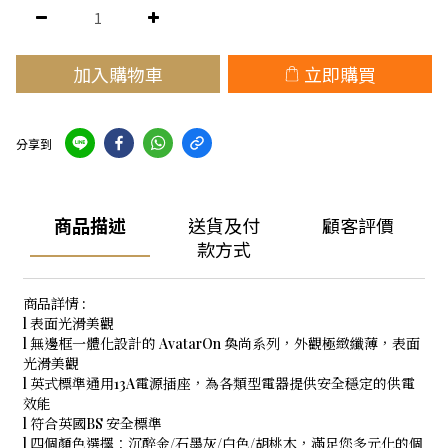
加入購物車
立即購買
分享到
商品描述
送貨及付
顧客評價
款方式
商品詳情 :
l 表面光滑美觀
l 無邊框一體化設計的 AvatarOn 奐尚系列，外觀極緻纖薄，表面
光滑美觀
l 英式標準通用13A電源插座，為各類型電器提供安全穩定的供電
效能
l 符合英國BS 安全標準
l 四個顏色選擇：沉醉金/石墨灰/白色/胡桃木，滿足您多元化的個