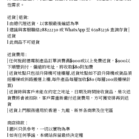
性需求。
送貨 | 退貨:
l 由總代理送貨，以客服最後確認為準
l 建議與客服聯絡28822230 或 WhatsApp 至 65985236 查詢存貨 |
送貨
l 此商品不可退貨
送貨費用 :
| 任何施耐德電制產品訂單消費滿$900或以上免費送貨，$900以
下順豐到付，偏遠的地址，將收取$80附加費
| 送貨地點只包括升降機可達樓層,送貨地點如不設升降機或貨品須
經樓梯或斜路搬運上樓,每件產品每層加收$80 (每層200級樓梯計
算)
| 送貨時與客戶未能在約定之地址，日期及時間接收貨品，是次送
貨費將會被扣除，客戶需重新繳付送貨費用，方可獲安排再到送
貨
| 送貨上門服務適用於香港、九龍、新界各商業及住宅區
商店條款：
l 圖片只供參考，一切以實物為準
l 如有任何爭議，本網站保留最終決定權