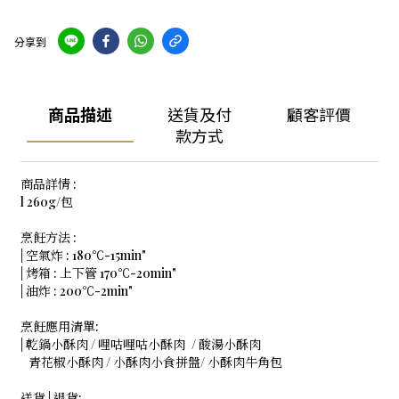
分享到
商品描述
送貨及付
顧客評價
款方式
商品詳情 :
l 260g/包
烹飪方法 :
| 空氣炸 : 180℃-15min"
| 烤箱 : 上下管 170℃-20min"
| 油炸 : 200℃-2min"
烹飪應用清單:
| 乾鍋小酥肉 / 哩咕哩咕小酥肉
/ 酸湯小酥肉
青花椒小酥肉 / 小酥肉小食拼盤/ 小酥肉牛角包
送貨 | 退貨: