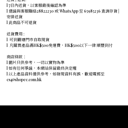
l 7日內送貨，以客服最後確認為準
l 建議與客服聯絡28822230 或 WhatsApp 至 65985236 查詢存貨 |
安排送貨
l 此商品不可退貨
送貨費用 :
l 可到觀塘門市自取現貨
l 凡購買產品滿HK$500免運費，HK$500以下一律 順豐到付
商店條款：
l 圖片只供參考，一切以實物為準
l 如有任何爭議，本網站保留最終決定權
l 以上產品資料僅供參考，如發現資料有誤，歡迎電郵至
cs@shopec.com.hk