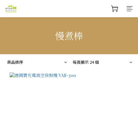
慢煮棒
商品排序
每頁顯示 24 個