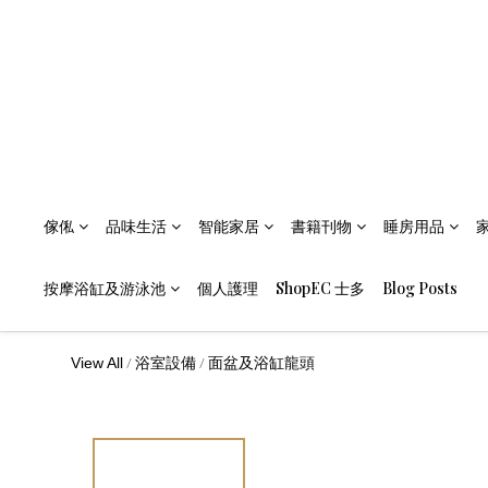
傢俬
品味生活
智能家居
書籍刊物
睡房用品
按摩浴缸及游泳池
個人護理
ShopEC 士多
Blog Posts
/
/
View All
浴室設備
面盆及浴缸龍頭