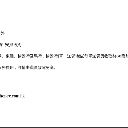
除外
存貨 | 安排送貨
界、東涌、愉景灣及馬灣，愉景灣(單一送貨地點)每單送貨另收取$500
外服務費用，詳情由職員致電另議。
c.com.hk