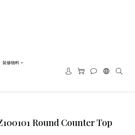
裝修物料
VZ100101 Round Counter Top