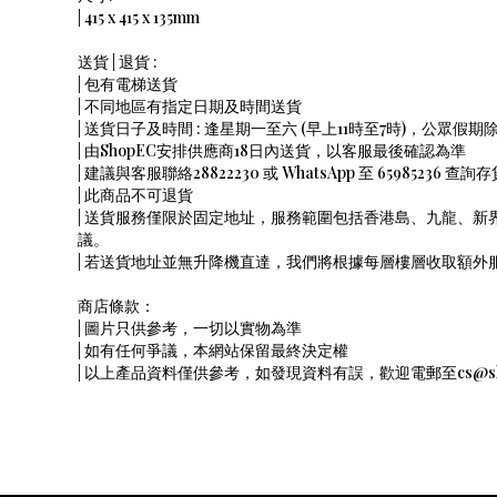
| 415 x 415 x 135mm
送貨 | 退貨 :
| 包有電梯送貨
| 不同地區有指定日期及時間送貨
| 送貨日子及時間 : 逢星期一至六 (早上11時至7時)，公眾假期
| 由ShopEC安排供應商18日內送貨，以客服最後確認為準
| 建議與客服聯絡28822230 或 WhatsApp 至 65985236 查詢
| 此商品不可退貨
| 送貨服務僅限於固定地址，服務範圍包括香港島、九龍、新
議。
| 若送貨地址並無升降機直達，我們將根據每層樓層收取額
商店條款：
| 圖片只供參考，一切以實物為準
| 如有任何爭議，本網站保留最終決定權
| 以上產品資料僅供參考，如發現資料有誤，歡迎電郵至cs@shope