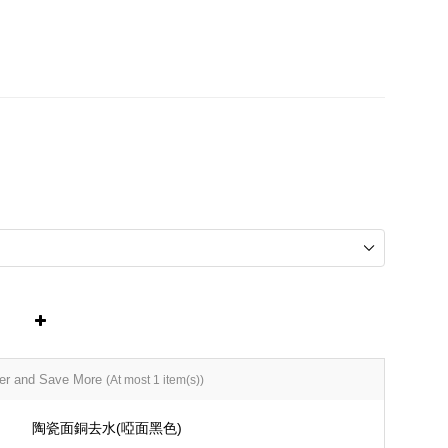
er and Save More
(At most 1 item(s))
陶瓷面銅去水(啞面黑色)