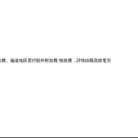
附加費。偏遠地區需付額外附加費/推路費，詳情由職員致電另