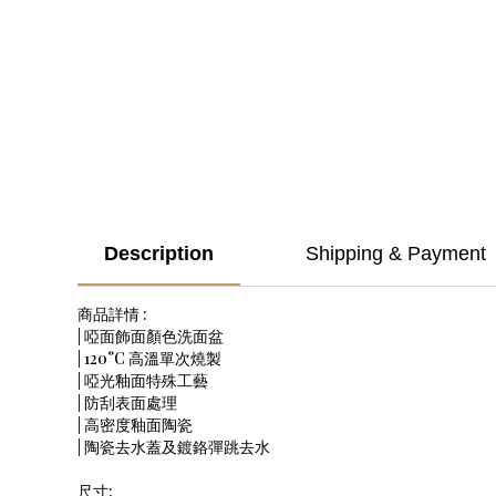
Description
Shipping & Payment
商品詳情 :
| 啞面飾面顏色洗面盆
| 120°C 高溫單次燒製
| 啞光釉面特殊工藝
| 防刮表面處理
| 高密度釉面陶瓷
| 陶瓷去水蓋及鍍鉻彈跳去水
尺寸: