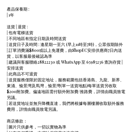
產品保養期 :
| 1年
送貨 | 退貨 :
| 包有電梯送貨
| 不同地區有指定日期及時間送貨
| 送貨日子及時間 : 逢星期一至六 (早上11時至7時)，公眾假期除外
| 訂單消費滿$800或以上免運費，由ShopEC安排供應商7日內送
貨，以客服最後確認為準
| 建議與客服聯絡28822230 或 WhatsApp 至 65985236 查詢存貨 |
安排送貨
| 此商品不可退貨
| 送貨服務僅限於固定地址，服務範圍包括香港島、九龍、新界、
東涌、愉景灣及馬灣，愉景灣(單一送貨地點)每單送貨另收取
$200附加費。偏遠地區需付額外附加費/推路費，詳情由職員致電
另議。
| 若送貨地址並無升降機直達，我們將根據每層樓層收取額外服務
費用，詳情由職員致電另議。
商店條款：
| 圖片只供參考，一切以實物為準