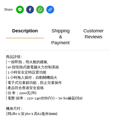
Share
Description
Shipping
Customer
&
Reviews
Payment
商品詳情 :
| 一按即熱，明火般的鑊氣
| 10 段恆熱式微電腦火力控制系統
| 3 小時安全定時設置功能
| 2 小時無人操控，自動關機熄火
| 電子式兒童鎖功能，防止兒童操作
| 產品符合香港安全規格
| 功 率：2100瓦(W)
| 電壓/頻率：220-240伏特(V) ) ~ 50/60赫茲(Hz)
機身尺吋 :
| 闊280 x 深360 x 高62毫米(mm)