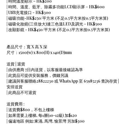
| 時間溫度顯示 – HK$200
| 時間、溫度、藍牙、除霧多功能LCD顯示屏 – HK$600
| USB充電接口 - HK$300
| 磁吸功能-HK$250/平方米 (不足0.5平方米按0.5平方米算)
| 磁吸化妝鏡(三倍放大)連三色溫LED及調光 - HK$500
| 改顯影鏡 - HK$450/平方米 (不足0.5平方米按0.5平方米算)
產品尺寸：寬 X 高 X 深
尺寸：1500(w) x 800(H) x 140(D)mm
送貨 | 退貨
| 由供應商 7日內送貨，以客服最後確認為準
| 此貨品可提供安裝服務，價錢另議
| 建議與客服聯絡28822230 或 WhatsApp 至 65985236 查詢存貨 |
安排送貨
| 此商品不可退貨
送貨費用 :
| 送貨費$800，不包上樓梯
| 如果需要上樓梯, 每1層(10-12級) 加$120
| 偏遠地區 例如:東涌, 馬灣, 愉景灣 另加$300