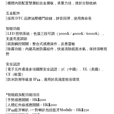
| 櫃體內部配置雙層鋁合金層板，承重力佳，便於分類收納
五金配件
| 採用 DTC 品牌油壓櫃門鉸鏈，靜音回彈，使用壽命長
智能功能
| LED 照明系統：色溫三段可調（3000K / 4000K / 6000K），
支援亮度調節
| 鏡面觸控開關：整合式感應操作，反應靈敏
| 除霧功能：內建高效防霧組件，快速清除鏡面水氣，保持清晰視
野
安全認證
| 電子元件通過多項國際安全認證：3C（中國）、UL（美國）、
CE（歐盟）
| 防水防潮等級達 IP44，適用於高濕度衛浴環境
*智能鏡加配功能項目
| 手勢感應開關 – HK$200
| 人體紅外線感應開關 – HK$200
| IP44藍牙喇叭 -一對喇叭包括藍牙Module – HK$350