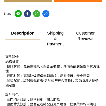
Share
Description
Shipping
Customer
&
Reviews
Payment
商品詳情 :
結構材質
| 櫃體材質：黑色陽極氧化鋁合金櫃體，具備高耐腐蝕性與抗濕性
能
| 鏡面材質：高清防爆環保無銅銀鏡，反射清晰，安全穩固
| 背板配置：環保銀鏡背板(選配鋁塑複合背板)，加強防潮與結構
穩定性
設計特色
| 三門均分設計，結構對稱，開合順暢
| 鏡面背光設計，鏡面左右搭配亞克力燈條，提供柔和均勻照明