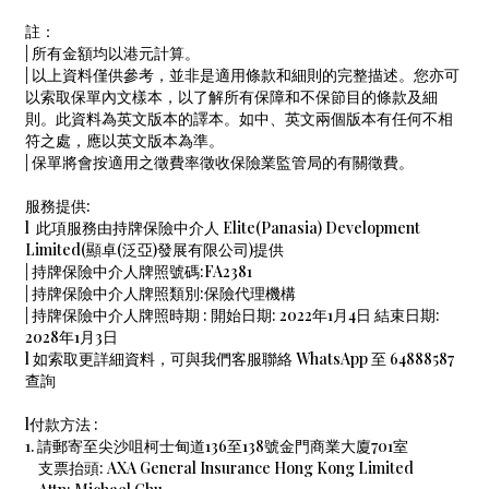
註：
| 所有金額均以港元計算。
| 以上資料僅供參考，並非是適用條款和細則的完整描述。您亦可
以索取保單內文樣本，以了解所有保障和不保節目的條款及細
則。此資料為英文版本的譯本。如中、英文兩個版本有任何不相
符之處，應以英文版本為準。
| 保單將會按適用之徵費率徵收保險業監管局的有關徵費。
服務提供:
l 此項服務由持牌保險中介⼈ Elite(Panasia) Development
Limited(顯卓(泛亞)發展有限公司)提供
| 持牌保險中介⼈牌照號碼:FA2381
| 持牌保險中介⼈牌照類別:保險代理機構
| 持牌保險中介⼈牌照時期 : 開始⽇期: 2022年1⽉4⽇ 結束⽇期:
2028年1⽉3⽇
l 如索取更詳細資料，可與我們客服聯絡 WhatsApp 至 64888587
查詢
l付款方法 :
1. 請郵寄至尖沙咀柯士甸道136至138號金門商業大廈701室
支票抬頭: AXA General Insurance Hong Kong Limited