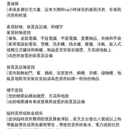
選保障
| 承保多層住宅大廈、設有大閘和24小時保安的屋苑洋房、非屋苑
洋房和村屋
家居財物、裝置及設備、和樓宇
家居財物是指
| 傢俬、桌面電腦、手提電腦、平面電腦、貴重物品、衣物和手袋
| 家用電器如電視、雪櫃、洗衣機、熱水爐、暖爐、冷氣、嵌入式
或獨立式爐頭和焗爐，無論是否安裝在牆壁、天花或地板上
| 由您所放置的裝置及設備
裝置及設備是指
| 室內裝飾如門、窗、牆紙、浴室套件、櫥櫃、衣櫃、儲物櫃、地
板及地氈等安裝在並組成為您居所結構一部份的物品
樓宇是指
| 您的物業結構如牆壁、天花和地面
| 由前物業擁有者或發展商放置的裝置及設備
臨時居所或租金損失
| 提供臨時居所費用賠償及膳食津貼，若天文台發出八號或以上熱
帶氣旋警告或黑色暴雨警告，導致您居所的食水、電力或前往您