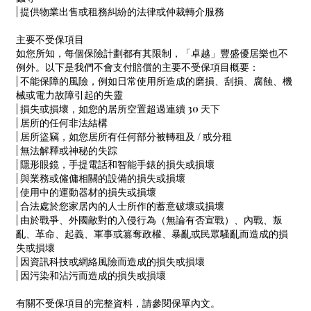
| 提供物業出售或租務糾紛的法律或仲裁轉介服務
主要不受保項目
如您所知，每個保險計劃都有其限制，「卓越」豐盛優居樂也不
例外。以下是我們不會支付賠償的主要不受保項目概要：
| 不能保障的風險，例如日常使用所造成的磨損、刮損、腐蝕、機
械或電力故障引起的失靈
| 損失或損壞，如您的居所空置超過連續 30 天下
| 居所的任何非法結構
| 居所盜竊，如您居所有任何部分被轉租及 / 或分租
| 無法解釋或神秘的失踪
| 隱形眼鏡，手提電話和智能手錶的損失或損壞
| 與業務或僱傭相關的設備的損失或損壞
| 使用中的運動器材的損失或損壞
| 合法處於您家居內的人士所作的蓄意破壞或損壞
| 由於戰爭、外國敵對的入侵行為（無論有否宣戰）、內戰、叛
亂、革命、起義、軍事或篡奪政權、暴亂或民眾騷亂而造成的損
失或損壞
| 因資訊科技或網絡風險而造成的損失或損壞
| 因污染和沾污而造成的損失或損壞
有關不受保項目的完整資料，請參閱保單內文。