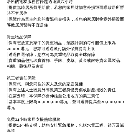
居所的電梯服務暫停超過連續六小時
| 提供臨時居所費用賠償，若您的家居財物意外損毀而導致居所暫
時不宜居住
| 保障作為業主的您的實際租金損失，若您的家居財物意外損毀而
導致居所暫時不宜居住
貴重物品保障
| 保障您放置於家中的貴重物品，預設計劃的每件賠償上限為
20,000港元，您亦可透過繳付額外保費提高上限
| 透過自選保障，您亦可為貴重物品取得全球保障
| 貴重物品包括珠寶首飾、手錶、皮草、黃金或銀等貴金屬製品、
相機、藝術品及古董
第三者責任保障
| 保障您、與您同住的家人及您的家庭僱傭
| 保障上述人士因意外導致第三者身體受傷或財產損毀的責任
| 在需要時，本保障亦會伸延至公用地方的業主責任
| 基本年度上限為10,000,000港元，並可選擇提高至20,000,000
港元
免費24小時家居支援熱線服務
| 提供24小時支援，助您安排緊急服務，包括水電工程、鎖匠及滅
蟲等