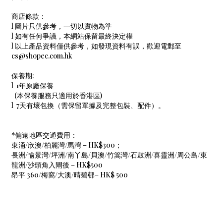
商店條款：
l 圖片只供參考，一切以實物為準
l 如有任何爭議，本網站保留最終決定權
l 以上產品資料僅供參考，如發現資料有誤，歡迎電郵至
cs@shopec.com.hk
保養期:
l 1年原廠保養
(本保養服務只適用於香港區)
l 7天有壞包換（需保留單據及完整包裝、配件）。
*偏遠地區交通費用：
東涌/欣澳/柏麗灣/馬灣 – HK$300；
長洲/愉景灣/坪洲/南丫島/貝澳/竹篙灣/石鼓洲/喜靈洲/周公島/東
龍洲/沙頭角入閘後 – HK$500
昂平 360/梅窩/大澳/晴碧邨– HK$ 500