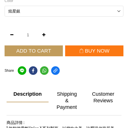
Color
ADD TO CART
BUY NOW
Share
Description
Shipping
Customer
&
Reviews
Payment
商品詳情 :