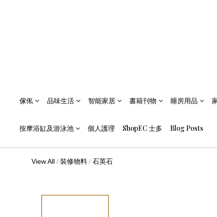
傢俬
品味生活
智能家居
書籍刊物
睡房用品
按摩浴缸及游泳池
個人護理
ShopEC 士多
Blog Posts
/
/
View All
裝修物料
石英石