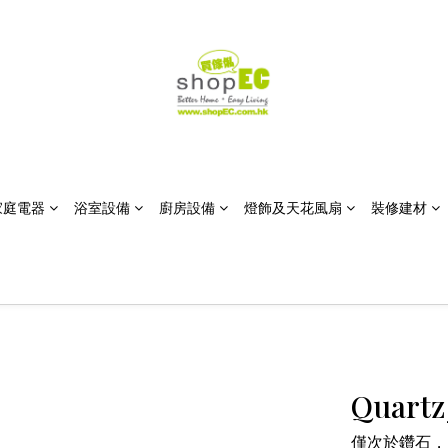
家庭電器
浴室設備
廚房設備
燈飾及天花風扇
裝修建材
Quart
僅次於鑽石，