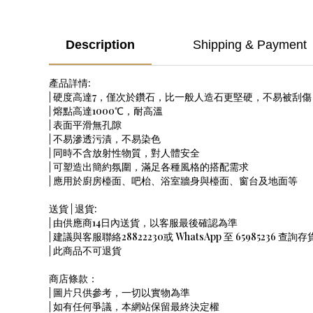
Description
Shipping & Payment
產品詳情:
| 硬度高達7，僅次於鑽石，比一般人造石更堅硬，不易被刮傷
| 熔點高達1000℃，耐高溫
| 表面平滑無孔隙
| 不易滲透污漬，不易染色
| 同時不含放射性物質，對人體安全
| 可塑造出簡約氛圍，滿足各種風格的搭配需求
| 應用於廚房檯面、吧枱、浴室牆身與檯面、窗台及地面等
送貨 | 退貨:
| 由供應商14日內送貨，以客服最後確認為準
| 建議與客服聯絡28822230或 WhatsApp 至 65985236 查詢存
| 此商品不可退貨
商店條款：
| 圖片只供參考，一切以實物為準
| 如有任何爭議，本網站保留最終決定權