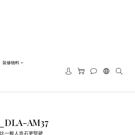
裝修物料
z_DLA-AM37
比一般人造石更堅硬