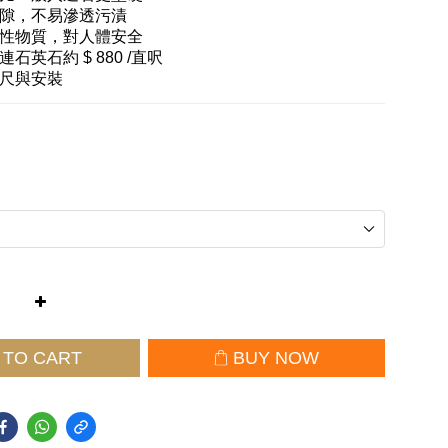
隙，不易滲透污漬
性物質，對人體安全
石英石約 $ 880 /直呎
尺與安裝
 TO CART
BUY NOW