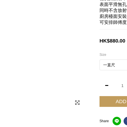
表面平滑無孔
同時不含放射
廚房檯面安裝連
可安排師傅度
HK$880.00
Size
ADD
Share