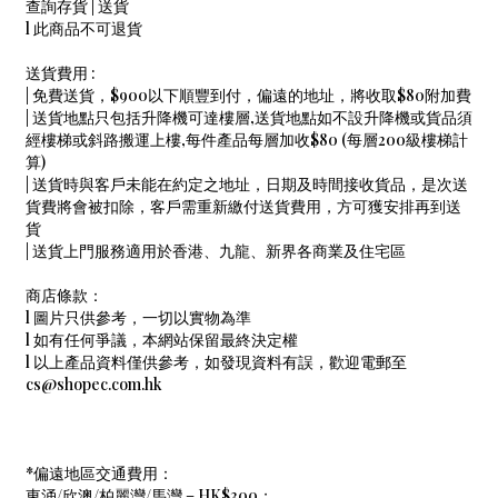
查詢存貨 | 送貨
l 此商品不可退貨
送貨費用 :
| 免費送貨，$900以下順豐到付，偏遠的地址，將收取$80附加費
| 送貨地點只包括升降機可達樓層,送貨地點如不設升降機或貨品須
經樓梯或斜路搬運上樓,每件產品每層加收$80 (每層200級樓梯計
算)
| 送貨時與客戶未能在約定之地址，日期及時間接收貨品，是次送
貨費將會被扣除，客戶需重新繳付送貨費用，方可獲安排再到送
貨
| 送貨上門服務適用於香港、九龍、新界各商業及住宅區
商店條款：
l 圖片只供參考，一切以實物為準
l 如有任何爭議，本網站保留最終決定權
l 以上產品資料僅供參考，如發現資料有誤，歡迎電郵至
cs@shopec.com.hk
*偏遠地區交通費用：
東涌/欣澳/柏麗灣/馬灣 – HK$300；