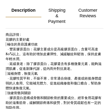
Description
Shipping
Customer
&
Reviews
Payment
商品詳情 :
花膠的主要好處
| 極佳的美容護膚功效
· 豐富膠原蛋白：花膠主要成分是高級膠原蛋白，含量可高達
80%以上。這有助於增加皮膚彈性、減緩皺紋和鬆弛，保持皮膚
年輕水潤。
· 延緩衰老：除了膠原蛋白，花膠還含有多種微量元素，能夠滋
潤肌膚，促進新陳代謝，從內而外對抗衰老。
| 滋補身體，恢復元氣
· 花膠性質平和，不燥不寒，非常適合病後、產後或術後身體虛
弱的人食用。它能補充體力、促進組織修復和傷口癒合，幫助身
體快速恢復元氣。
| 強健骨骼與關節
· 膠原蛋白是構成骨骼和關節軟骨的重要成分。經常食用花膠有
助於滋養筋骨，緩解關節疼痛和疲勞，對於骨質疏鬆也有一定的
預防作用。