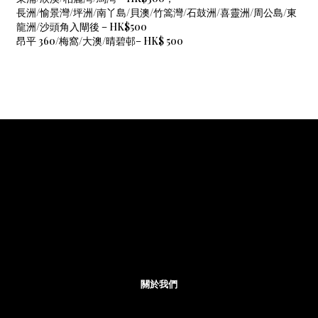
長洲/愉景灣/坪洲/南丫島/貝澳/竹篙灣/石鼓洲/喜靈洲/周公島/東
龍洲/沙頭角入閘後 – HK$500
昂平 360/梅窩/大澳/晴碧邨– HK$ 500
關於我們