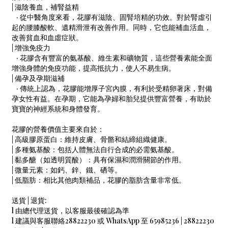
| 滋陰養血，補腎益精
· 從中醫角度來看，花膠有滋陰、固腎培精的功效。對於腎虛引
起的腰膝酸軟、遺精滑泄有改善作用。同時，它也能補血活血，
改善貧血和血虛症狀。
| 增強免疫力
· 花膠含有豐富的氨基酸、維生素和礦物質，這些營養素能全面
增強身體的免疫功能，提高抵抗力，使人不易生病。
| 備孕及孕期滋補
· 傳統上認為，花膠能增厚子宮內膜，有利於受精卵著床，對備
孕女性有益。在孕期，它能為孕婦和胎兒提供豐富營養，有助於
寶寶的神經系統和身體發育。
花膠的營養價值主要來自於：
| 高級膠原蛋白：維持皮膚、骨骼和結締組織健康。
| 多種氨基酸：包括人體無法自行合成的必需氨基酸。
| 黏多醣（如透明質酸）：具有保濕和潤滑關節的作用。
| 微量元素：如鈣、鋅、鐵、硒等。
| 低脂肪：相比其他肉類補品，花膠的脂肪含量非常低。
送貨 | 退貨:
l 由總代理送貨，以客服最後確認為準
l 建議與客服聯絡28822230 或 WhatsApp 至 65985236 | 28822230