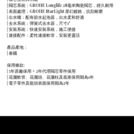
| 閥芯系統：GROHE Longlife 28毫米陶瓷閥芯，經久耐用
| 表面處理：GROHE StarLight 星幻鍍鉻，抗刮耐磨
| 出水嘴：配有節水起泡器，出水柔和舒適
| 去水系統：彈簧式去水器，尺寸1"
| 安裝系統：快速安裝系統，施工便捷
| 連接配件：柔性連接軟管，安裝更靈活
產品產地：
| 泰國
保用條款:
| 5年原廠保用 + 2年代理閥芯零件保用
| 花灑軟管、花灑頭、花灑柱及底座保用期為1年
| 電子零件及龍頭表面保用期為2年