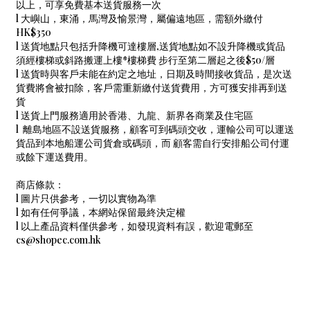
以上，可享免費基本送貨服務一次
l 大嶼山，東涌，馬灣及愉景灣，屬偏遠地區，需額外繳付
HK$350
l 送貨地點只包括升降機可達樓層,送貨地點如不設升降機或貨品
須經樓梯或斜路搬運上樓*樓梯費 步行至第二層起之後$50/層
l 送貨時與客戶未能在約定之地址，日期及時間接收貨品，是次送
貨費將會被扣除，客戶需重新繳付送貨費用，方可獲安排再到送
貨
l 送貨上門服務適用於香港、九龍、新界各商業及住宅區
l 離島地區不設送貨服務，顧客可到碼頭交收，運輸公司可以運送
貨品到本地船運公司貨倉或碼頭，而 顧客需自行安排船公司付運
或餘下運送費用。
商店條款：
l 圖片只供參考，一切以實物為準
l 如有任何爭議，本網站保留最終決定權
l 以上產品資料僅供參考，如發現資料有誤，歡迎電郵至
cs@shopec.com.hk