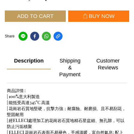
ADD TO CART
BUY NOW
Share
Description
Shipping
Customer
&
Reviews
Payment
商品詳情 :
| 100%意大利製造
| 能抵受高達345°C 高溫
| 花崗岩石質地堅硬，抗撃力強；耐腐蝕、耐磨損、且不易刮花，
堅固耐用
| 經ELLECI處理加工的花崗岩石質地精石星盆細、無孔隙，可以
防止污垢積聚
| ELLECI 花崗岩石表面不易褪色，手感溫暖，富自然氣息; 配上