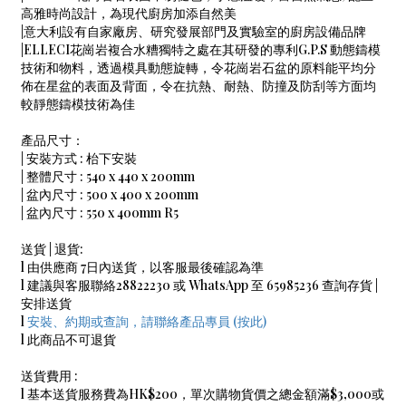
高雅時尚設計，為現代廚房加添自然美
|意大利設有自家廠房、研究發展部門及實驗室的廚房設備品牌
|ELLECI花崗岩複合水糟獨特之處在其研發的專利G.P.S 動態鑄模
技術和物料，透過模具動態旋轉，令花崗岩石盆的原料能平均分
佈在星盆的表面及背面，令在抗熱、耐熱、防撞及防刮等方面均
較靜態鑄模技術為佳
產品尺寸：
| 安裝方式 :
枱下安裝
| 整體尺寸 : 540 x 440 x 200mm
| 盆內尺寸 : 500 x 400 x 200mm
| 盆內尺寸 : 550 x 400mm R5
送貨 | 退貨:
l 由供應商 7日內送貨，以客服最後確認為準
l 建議與客服聯絡28822230 或 WhatsApp 至 65985236 查詢存貨 |
安排送貨
l
安裝、約期或查詢，請聯絡產品專員 (按此)
l 此商品不可退貨
送貨費用 :
l 基本送貨服務費為HK$200，單次購物貨價之總金額滿$3,000或