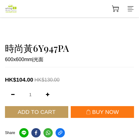
時尚黃6Y947PA
600x600mm|光面
HK$104.00
HK$130.00
ADD TO CART
BUY NOW
Share