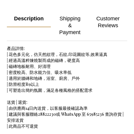
Description
Shipping
Customer
&
Reviews
Payment
產品詳情:
| 花色多元化，仿天然紋理，石紋,印花圖紋等,效果逼真
| 經過高溫粹煉燒製而成的磁磚，硬度高
| 磁磚地板耐用、好清理
| 密度較高、防水能力佳、吸水率低
| 適用於牆磚和地磚，浴室、廚房、戶外
| 防滑程度R9以上
| 可塑造出簡約氛圍，滿足各種風格的搭配需求
送貨 | 退貨:
| 由供應商14日內送貨，以客服最後確認為準
| 建議與客服聯絡28822230或 WhatsApp 至 65985236 查詢存貨 |
安排送貨
| 此商品不可退貨