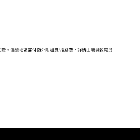
附加費。偏遠地區需付額外附加費/推路費，詳情由職員致電另