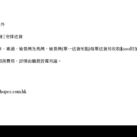
除外
存貨 | 安排送貨
界、東涌、愉景灣及馬灣，愉景灣(單一送貨地點)每單送貨另收取$500
外服務費用，詳情由職員致電另議。
c.com.hk