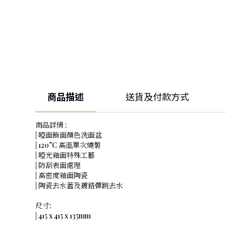
商品描述
送貨及付款方式
商品詳情 :
| 啞面飾面顏色洗面盆
| 120°C 高溫單次燒製
| 啞光釉面特殊工藝
| 防刮表面處理
| 高密度釉面陶瓷
| 陶瓷去水蓋及鍍鉻彈跳去水
尺寸:
| 415 x 415 x 135mm