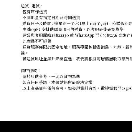
送貨 | 退貨 :
| 包有電梯送貨
| 不同地區有指定日期及時間送貨
| 送貨日子及時間 : 逢星期一至六 (早上11時至7時)，公眾假期
| 由ShopEC安排供應商18日內送貨，以客服最後確認為準
| 建議與客服聯絡28822230 或 WhatsApp 至 65985236 查詢
| 此商品不可退貨
| 送貨服務僅限於固定地址，服務範圍包括香港島、九龍、新
議。
| 若送貨地址並無升降機直達，我們將根據每層樓層收取額
商店條款：
| 圖片只供參考，一切以實物為準
| 如有任何爭議，本網站保留最終決定權
| 以上產品資料僅供參考，如發現資料有誤，歡迎電郵至cs@shope