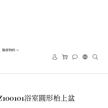
裝修物料
 VZ100101浴室圓形枱上盆