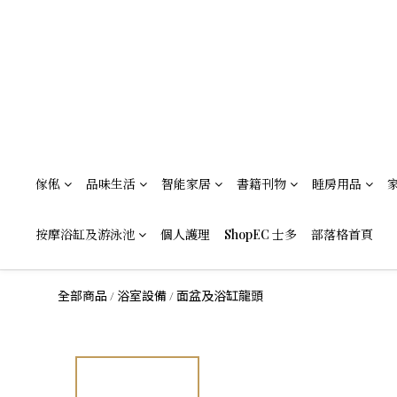
傢俬
品味生活
智能家居
書籍刊物
睡房用品
按摩浴缸及游泳池
個人護理
ShopEC 士多
部落格首頁
全部商品
浴室設備
面盆及浴缸龍頭
/
/