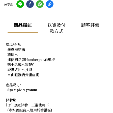
分享到
商品描述
送貨及付
顧客評價
款方式
產品詳情:
| 無邊框結構
| 牆排水
| 連德國品牌Hamberger油壓板
| 瑞士名牌水箱配件
| 漩渦式沖水技術
| 自由咀漩渦分體座廁
產品尺寸:
| 650 x 380 x 770mm
保養期:
l 2年原廠保養 _ 正常使用下
(本保養服務只適用於香港區)