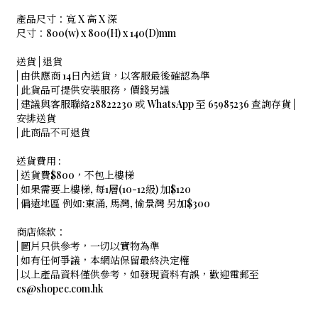
產品尺寸：寬 X 高 X 深
尺寸：800(w) x 800(H) x 140(D)mm
送貨 | 退貨
| 由供應商 14日內送貨，以客服最後確認為準
| 此貨品可提供安裝服務，價錢另議
| 建議與客服聯絡28822230 或 WhatsApp 至 65985236 查詢存貨 |
安排送貨
| 此商品不可退貨
送貨費用 :
| 送貨費$800，不包上樓梯
| 如果需要上樓梯, 每1層(10-12級) 加$120
| 偏遠地區 例如:東涌, 馬灣, 愉景灣 另加$300
商店條款：
| 圖片只供參考，一切以實物為準
| 如有任何爭議，本網站保留最終決定權
| 以上產品資料僅供參考，如發現資料有誤，歡迎電郵至
cs@shopec.com.hk