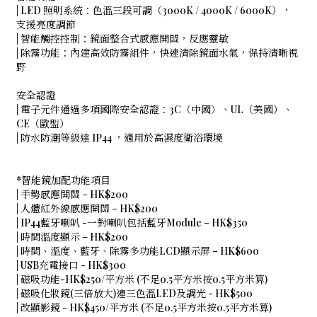
| LED 照明系統：色溫三段可調（3000K / 4000K / 6000K），
支援亮度調節
| 智能觸控控制：鏡面整合式感應開關，反應靈敏
| 除霧功能：內建高效防霧組件，快速清除鏡面水氣，保持清晰視
野
安全認證
| 電子元件通過多項國際安全認證：3C（中國）、UL（美國）、
CE（歐盟）
| 防水防潮等級達 IP44 ，適用於高濕度衛浴環境
*智能鏡加配功能項目
| 手勢感應開關 – HK$200
| 人體紅外線感應開關 – HK$200
| IP44藍牙喇叭 -一對喇叭包括藍牙Module – HK$350
| 時間溫度顯示 – HK$200
| 時間、溫度、藍牙、除霧多功能LCD顯示屏 – HK$600
| USB充電接口 - HK$300
| 磁吸功能-HK$250/平方米 (不足0.5平方米按0.5平方米算)
| 磁吸化妝鏡(三倍放大)連三色溫LED及調光 - HK$500
| 改顯影鏡 - HK$450/平方米 (不足0.5平方米按0.5平方米算)