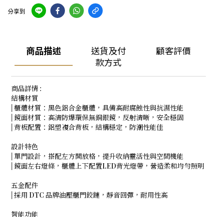
分享到
商品描述
送貨及付
顧客評價
款方式
商品詳情 :
結構材質
| 櫃體材質：黑色鋁合金櫃體，具備高耐腐蝕性與抗濕性能
| 鏡面材質：高清防爆環保無銅銀鏡，反射清晰，安全穩固
| 背板配置：鋁塑複合背板，結構穩定，防潮性能佳
設計特色
| 單門設計，搭配左方開放格，提升收納靈活性與空間機能
| 鏡面左右燈條，櫃體上下配置LED背光燈帶，營造柔和均勻照明
五金配件
| 採用 DTC 品牌油壓櫃門鉸鏈，靜音回彈，耐用性高
智能功能