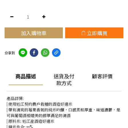
加入購物車
立即購買
分享到
商品描述
送貨及付
顧客評價
款方式
產品詳情:
| 使用近江契約農戶栽種的酒造好適米
| 帶有清爽的莓果香氣的純米吟釀，口感柔和厚重，味道濃鬱，是
可與葡萄酒相媲美的醇厚滿足的清酒
| 原料米: 近江産酒造好適米
| 精米步合: 55%