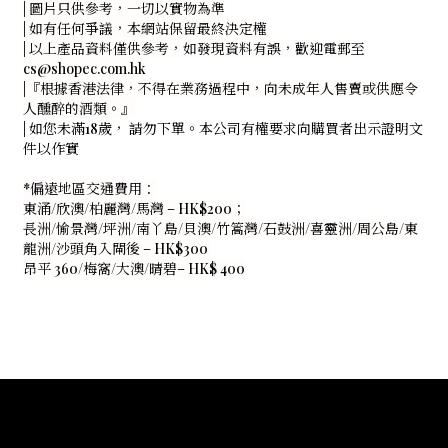
| 圖片只供參考，一切以實物為準
| 如有任何爭議，本網站保留最終決定權
| 以上產品資料僅供參考，如發現資料有誤，歡迎電郵至
cs@shopec.com.hk
|『根據香港法律，不得在業務過程中，向未成年人售賣或供應令
人醺醉的酒類。』
|
如您未滿18歲， 請勿下單。本公司有權要求向購買者出示證明文
件以作實
*偏遠地區交通費用：
東涌/欣澳/柏麗灣/馬灣 – HK$200；
長洲/愉景灣/坪洲/南丫島/貝澳/竹篙灣/石鼓洲/喜靈洲/周公島/東
龍洲/沙頭角入閘後 – HK$300
昂平 360/梅窩/大澳/晴碧– HK$ 400