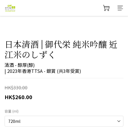
日本清酒 | 御代栄 純米吟釀 近
江米のしずく
清酒 - 醇厚(醇)
| 2023年香港TTSA - 銀賞 (共3年受賞)
HK$330.00
HK$260.00
容量 (ml)