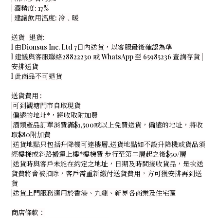
| 酒精度: 17%
| 建議飲用溫度: 冷﹑暖
送貨 | 退貨:
l 由Dionsus Inc. Ltd 7日內送貨，以客服最後確認為準
l 建議與客服聯絡28822230 或 WhatsApp 至 65985236 查詢存貨 |
安排送貨
l 此商品不可退貨
送貨費用 :
|可到觀塘門市自取現貨
|偏遠的地址*，將收取附加費
|酒類產品訂單消費滿$1,500或以上免費送貨，偏遠的地址，將收
取$80附加費
|送貨地點只包括升降機可達樓層,送貨地點如不設升降機或貨品須
經樓梯或斜路搬運上樓*樓梯費 步行至第二層起之後$50/層
|送貨時與客戶未能在約定之地址，日期及時間接收貨品，是次送
貨費將會被扣除，客戶需重新繳付送貨費用，方可獲安排再到送
貨
|送貨上門服務適用於香港、九龍、新界各商業及住宅區
商店條款：