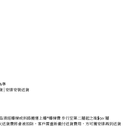
為準
詢存貨 | 安排安裝送貨
品須經樓梯或斜路搬運上樓*樓梯費 步行至第二層起之後$50/層
是次送貨費將會被扣除，客戶需重新繳付送貨費用，方可獲安排再到送貨