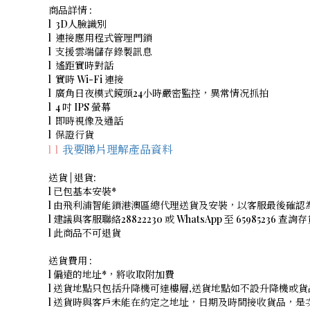
商品詳情 :
l 3D人臉識別
l 連接應用程式管理門鎖
l 支援雲端儲存錄製訊息
l 遙距實時對話
l 實時 Wi-Fi 連接
l 廣角日夜模式鏡頭24小時嚴密監控，異常情况抓拍
l 4 吋 IPS 螢幕
l 即時視像及通話
l 保證行貨
我要睇片理解產品資料
l l
送貨 | 退貨:
l 已包基本安裝*
l 由飛利浦智能鎖港澳區總代理送貨及安裝，以客服最後確認
l 建議與客服聯絡28822230 或 WhatsApp 至 65985236 查
l 此商品不可退貨
送貨費用 :
l 偏遠的地址*，將收取附加費
l 送貨地點只包括升降機可達樓層,送貨地點如不設升降機或貨
l 送貨時與客戶未能在約定之地址，日期及時間接收貨品，