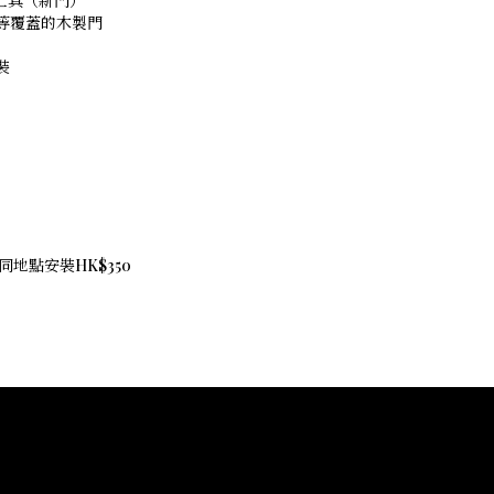
工具（新門）
等覆蓋的木製門
裝
地點安裝HK$350