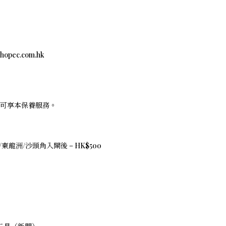
c.com.hk
可享本保養服務。
東龍洲/沙頭角入閘後 – HK$500