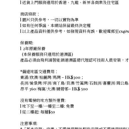
l 送貨上門服務適用於香港、九龍、新界各商業及住宅區
商店條款：
l 圖片只供參考，一切以實物為準
l 如有任何爭議，本網站保留最終決定權
l 以上產品資料僅供參考，如發現資料有誤，歡迎電郵至cs@shope
保養期:
l 2年原廠保養
(本保養服務只適用於港澳區)
產品必須由飛利浦智能鎖港澳區總代理認可技術人員安裝，才
*偏遠地區交通費用：
東涌/欣澳/柏麗灣/馬灣 – HK$300；
長洲/愉景灣/坪洲/南丫島/貝澳/竹篙灣/石鼓洲/喜靈洲/周公島/
昂平 360/梅窩/大澳/晴碧邨– HK$ 500
沒有電梯的地方額外運費:
l 地下至一樓/一樓至二樓: 免費
l 從二樓起: 每層$50
注意事項: