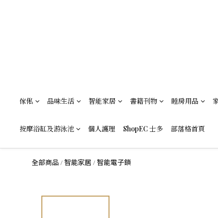
傢俬
品味生活
智能家居
書籍刊物
睡房用品
按摩浴缸及游泳池
個人護理
ShopEC 士多
部落格首頁
全部商品
智能家居
智能電子鎖
/
/