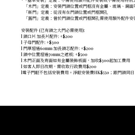
*「基本安裝」定義：不需使用額外配件安裝或不需使用特別
「木門」定義：安裝門鎖位置或門框沒有金屬、玻璃、鋼面
「新門」定義：從沒有在門鎖位置或門框開孔
「舊門」定義：曾於門鎖位置或門框開孔需使用額外配件安
安裝配件 (已有鎖之大門必需使用):
l 鎖口片 加長片配件: +$200
l 子母門配件: +$300
l 門厚超過60mm 加長鎖芯配件: +$200
l 鎖中位置超過70mm之遮板: +$500
l 木門正面及背面如有金屬裝飾板面，加收$300起加工費用
l 如客人即日改期，需收取行政費用$200
l電子門眼不包括安裝費用。淨眼安裝費HK$550；跟門鎖同日同