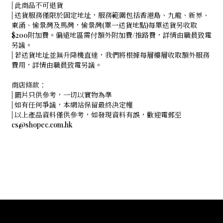
| 此商品不可退貨
| 送貨服務僅限於固定地址，服務範圍包括香港島、九龍、新界、
東涌、愉景灣及馬灣，愉景灣(單一送貨地點)每單送貨另收取
$200附加費。偏遠地區需付額外附加費/推路費，詳情由職員致電
另議。
| 若送貨地址並無升降機直達，我們將根據每層樓層收取額外服務
費用，詳情由職員致電另議。
商店條款：
| 圖片只供參考，一切以實物為準
| 如有任何爭議，本網站保留最終決定權
| 以上產品資料僅供參考，如發現資料有誤，歡迎電郵至
cs@shopec.com.hk