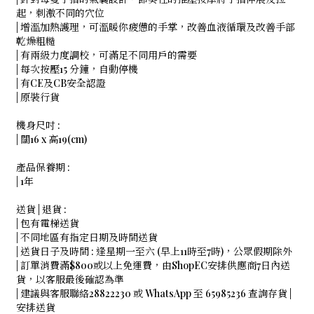
起，刺激不同的穴位
| 增溫加熱護理，可溫暖你疲憊的手掌，改善血液循環及改善手部
乾燥粗糙
| 有兩級力度調校，可滿足不同用戶的需要
| 每次按壓15 分鐘，自動停機
| 有CE及CB安全認證
| 原裝行貨
機身尺吋 :
| 闊16 x 高19(cm)
產品保養期 :
| 1年
送貨 | 退貨 :
| 包有電梯送貨
| 不同地區有指定日期及時間送貨
| 送貨日子及時間 : 逢星期一至六 (早上11時至7時)，公眾假期除外
| 訂單消費滿$800或以上免運費，由ShopEC安排供應商7日內送
貨，以客服最後確認為準
| 建議與客服聯絡28822230 或 WhatsApp 至 65985236 查詢存貨 |
安排送貨