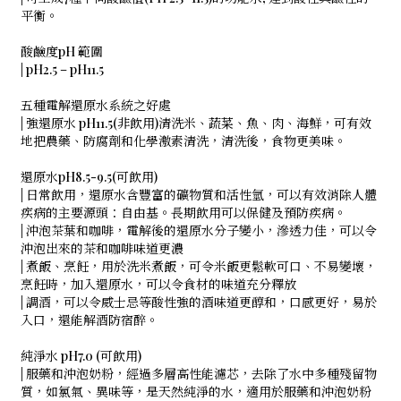
平衡。
酸鹼度pH 範圍
| pH2.5 – pH11.5
五種電解還原水系統之好處
| 強還原水 pH11.5(非飲用)清洗米、蔬菜、魚、肉、海鮮，可有效
地把農藥、防腐劑和化學激素清洗，清洗後，食物更美味。
還原水pH8.5-9.5(可飲用)
| 日常飲用，還原水含豐富的礦物質和活性氫，可以有效消除人體
疾病的主要源頭：自由基。長期飲用可以保健及預防疾病。
| 沖泡茶葉和咖啡，電解後的還原水分子變小，滲透力佳，可以令
沖泡出來的茶和咖啡味道更濃
| 煮飯、烹飪，用於洗米煮飯，可令米飯更鬆軟可口、不易變壞，
烹飪時，加入還原水，可以令食材的味道充分釋放
| 調酒，可以令威士忌等酸性強的酒味道更醇和，口感更好，易於
入口，還能解酒防宿醉。
純淨水 pH7.0 (可飲用)
| 服藥和沖泡奶粉，經過多層高性能濾芯，去除了水中多種殘留物
質，如氯氣、異味等，是天然純淨的水，適用於服藥和沖泡奶粉