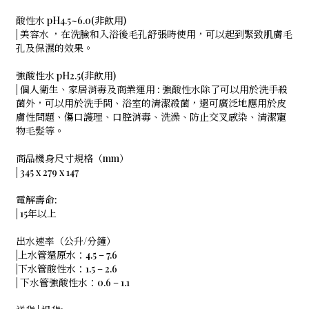
酸性水 pH4.5~6.0(非飲用)
| 美容水 ，在洗臉和入浴後毛孔舒張時使用，可以起到緊致肌膚毛
孔及保濕的效果。
強酸性水 pH2.5(非飲用)
| 個人衛生、家居消毒及商業運用 : 強酸性水除了可以用於洗手殺
菌外，可以用於洗手間、浴室的清潔殺菌，還可廣泛地應用於皮
膚性問題、傷口護理、口腔消毒、洗澡、防止交叉感染、清潔寵
物毛髮等。
商品機身尺寸規格（mm）
| 345 x 279 x 147
電解壽命:
| 15年以上
出水速率（公升/分鐘）
|上水管還原水：4.5 – 7.6
|下水管酸性水：1.5 – 2.6
| 下水管強酸性水：0.6 – 1.1