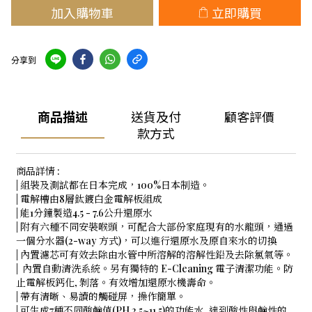
加入購物車
立即購買
分享到
商品描述
送貨及付
顧客評價
款方式
商品詳情 :
| 組裝及測試都在日本完成，100%日本制造。
| 電解槽由8層鈦鍍白金電解板組成
| 能1分鐘製造4.5 - 7.6公升還原水
| 附有六種不同安裝喉頭，可配合大部份家庭現有的水龍頭，通過
一個分水器(2-way 方式)，可以進行還原水及原自來水的切換
| 內置濾芯可有效去除由水管中所溶解的溶解性鉛及去除氯氣等。
| 內置自動清洗系統。另有獨特的 E-Cleaning 電子清潔功能。防
止電解板鈣化, 剝落。有效增加還原水機壽命。
| 帶有清晰、易讀的觸碰屏，操作簡單。
| 可生成7種不同酸鹼值(PH 2.5~11.5)的功能水, 達到酸性與鹼性的