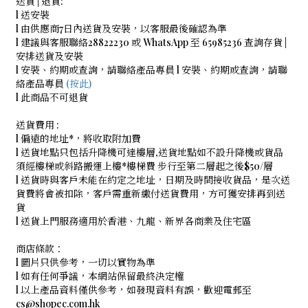
送貨 | 退貨:
l 送安裝
l 由供應商7日內送貨及安裝，以客服最後確認為準
l 建議與客服聯絡28822230 或 WhatsApp 至 65985236 查詢存貨 |
安排送貨及安裝
l 安裝、約期或查詢，請聯絡產品專員
l 安裝、約期或查詢，請聯
絡產品專員
(按此)
l 此商品不可退貨
送貨費用 :
l 偏遠的地址*，將收取附加費
l 送貨地點只包括升降機可達樓層,送貨地點如不設升降機或貨品
須經樓梯或斜路搬運上樓*樓梯費 步行至第二層起之後$50/層
l 送貨時與客戶未能在約定之地址，日期及時間接收貨品，是次送
貨費將會被扣除，客戶需重新繳付送貨費用，方可獲安排再到送
貨
l 送貨上門服務適用於香港、九龍、新界各商業及住宅區
商店條款：
l 圖片只供參考，一切以實物為準
l 如有任何爭議，本網站保留最終決定權
l 以上產品資料僅供參考，如發現資料有誤，歡迎電郵至
cs@shopec.com.hk