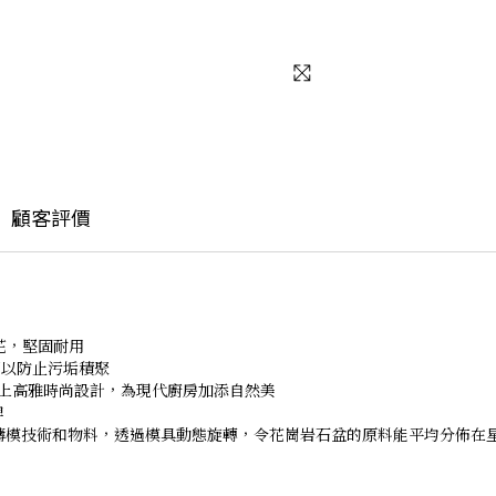
顧客評價
花，堅固耐用
可以防止污垢積聚
; 配上高雅時尚設計，為現代廚房加添自然美
牌
S 動態鑄模技術和物料，透過模具動態旋轉，令花崗岩石盆的原料能平均分