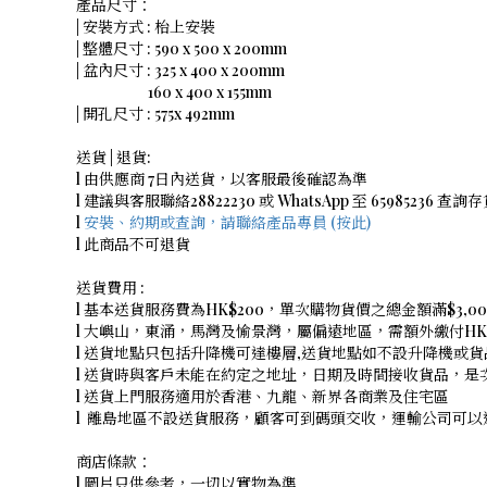
產品尺寸：
| 安裝方式 : 枱上安裝
| 整體尺寸 : 590 x 500 x 200mm
| 盆內尺寸 : 325 x 400 x 200mm
160 x 400 x 155mm
| 開孔尺寸 : 575x 492mm
送貨 | 退貨:
l 由供應商 7日內送貨，以客服最後確認為準
l 建議與客服聯絡28822230 或 WhatsApp 至 65985236 查詢
l
安裝、約期或查詢，請聯絡產品專員 (按此)
l 此商品不可退貨
送貨費用 :
l 基本送貨服務費為HK$200，單次購物貨價之總金額滿$3
l 大嶼山，東涌，馬灣及愉景灣，屬偏遠地區，需額外繳付HK$
l 送貨地點只包括升降機可達樓層,送貨地點如不設升降機或貨
l 送貨時與客戶未能在約定之地址，日期及時間接收貨品，
l 送貨上門服務適用於香港、九龍、新界各商業及住宅區
l 離島地區不設送貨服務，顧客可到碼頭交收，運輸公司可
商店條款：
l 圖片只供參考，一切以實物為準