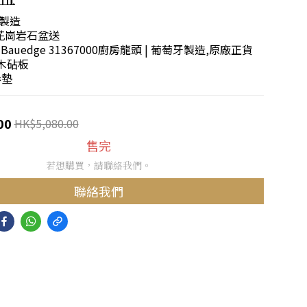
利製造
CI花崗岩石盆送
E Bauedge 31367000廚房龍頭 | 葡萄牙製造,原廠正貨
橡膠木砧板
卷墊
00
HK$5,080.00
售完
若想購買，請聯絡我們。
聯絡我們