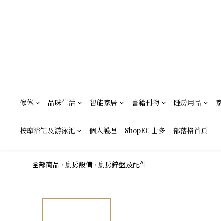
傢俬
品味生活
智能家居
書籍刊物
睡房用品
按摩浴缸及游泳池
個人護理
ShopEC 士多
部落格首頁
全部商品
廚房設備
廚房鋅盤及配件
/
/