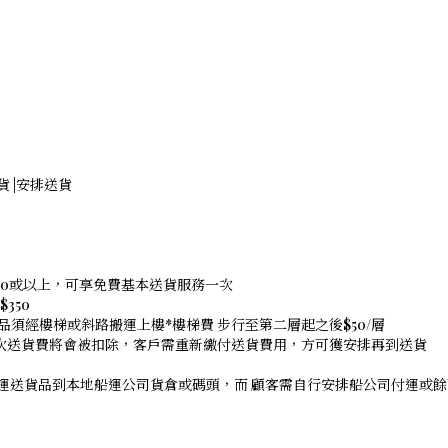
存貨 |安排送貨
,000或以上，可享免費基本送貨服務一次
350
品須經樓梯或斜路搬運上樓*樓梯費 步行至第二層起之後$50/層
是次送貨費將會被扣除，客戶需重新繳付送貨費用，方可獲安排再到送貨
以運送貨品到本地船運公司貨倉或碼頭，而 顧客需自行安排船公司付運或