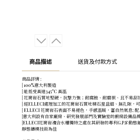
商品描述
送貨及付款方式
商品詳情 :
| 100%意大利製造
| 能抵受高達345°C 高溫
| 花崗岩石質地堅硬，抗撃力強；耐腐蝕、耐磨損、且不易刮
| 經ELLECI處理加工的花崗岩石質地精石星盆細、無孔隙，
| ELLECI 花崗岩石表面不易褪色，手感溫暖，富自然氣息
|意大利設有自家廠房、研究發展部門及實驗室的廚房設備品
|ELLECI花崗岩複合水糟獨特之處在其研發的專利G.P.
靜態鑄模技術為佳