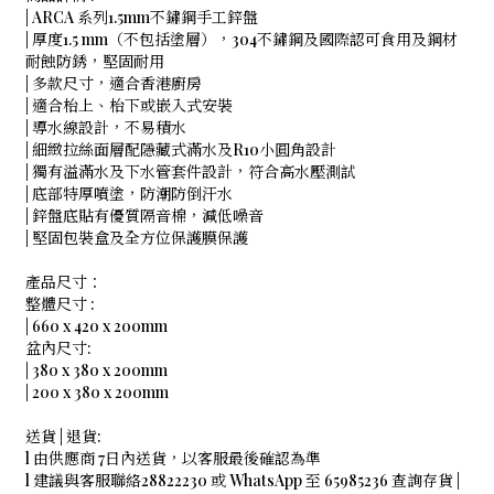
| ARCA 系列1.5mm不鏽鋼手工鋅盤
| 厚度1.5 mm（不包括塗層），304不鏽鋼及國際認可食用及鋼材
耐蝕防銹，堅固耐用
| 多款尺寸，適合香港廚房
| 適合枱上、枱下或嵌入式安裝
| 導水線設計，不易積水
| 細緻拉絲面層配隱藏式滿水及R10小圓角設計
| 獨有溢滿水及下水管套件設計，符合高水壓測試
| 底部特厚噴塗，防潮防倒汗水
| 鋅盤底貼有優質隔音棉，減低噪音
| 堅固包裝盒及全方位保護膜保護
產品尺寸：
整體尺寸 :
| 660 x 420 x 200mm
盆內尺寸:
| 380 x 380 x 200mm
| 200 x 380 x 200mm
送貨 | 退貨:
l 由供應商 7日內送貨，以客服最後確認為準
l 建議與客服聯絡28822230 或 WhatsApp 至 65985236 查詢存貨 |