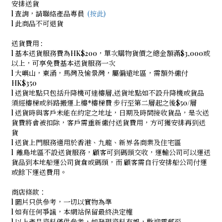
安排送貨
l
查詢，請聯絡產品專員
(按此)
l 此商品不可退貨
送貨費用 :
l 基本送貨服務費為HK$200，單次購物貨價之總金額滿$3,000或
以上，可享免費基本送貨服務一次
l 大嶼山，東涌，馬灣及愉景灣，屬偏遠地區，需額外繳付
HK$350
l 送貨地點只包括升降機可達樓層,送貨地點如不設升降機或貨品
須經樓梯或斜路搬運上樓*樓梯費 步行至第二層起之後$50/層
l 送貨時與客戶未能在約定之地址，日期及時間接收貨品，是次送
貨費將會被扣除，客戶需重新繳付送貨費用，方可獲安排再到送
貨
l 送貨上門服務適用於香港、九龍、新界各商業及住宅區
l 離島地區不設送貨服務，顧客可到碼頭交收，運輸公司可以運送
貨品到本地船運公司貨倉或碼頭，而 顧客需自行安排船公司付運
或餘下運送費用。
商店條款：
l 圖片只供參考，一切以實物為準
l 如有任何爭議，本網站保留最終決定權
l 以上產品資料僅供參考，如發現資料有誤，歡迎電郵至