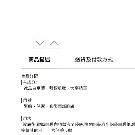
商品描述
送貨及付款方式
商品詳情
| 主成分:
冰島白夏菊、藍銅肌肽、大麥精華
| 用 途
緊緻、保濕、修復面部肌膚
| 用法:
潔膚後,微壓面膜內精華液至袋底,撕開包裝取出鋁袋面膜紙,將
接續其他日 常保養步驟