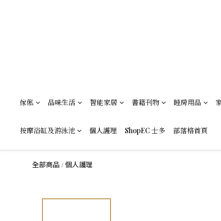
傢俬
品味生活
智能家居
書籍刊物
睡房用品
按摩浴缸及游泳池
個人護理
ShopEC 士多
部落格首頁
全部商品
個人護理
/