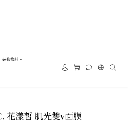
裝修物料
 C. 花漾皙 肌光雙v面膜