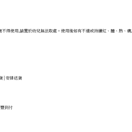
童不得使用,請置於幼兒無法取處。使用後如有不適或持續紅、腫、熱、痛,
存貨 | 安排送貨
律順豐到付