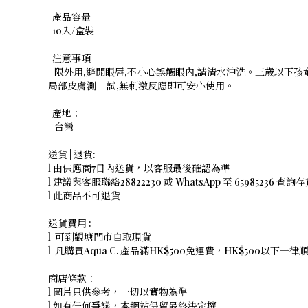
| 產品容量
10入/盒裝
| 注意事項
限外用,避開眼唇,不小心誤觸眼內,請清水沖洗。三歲以下孩
局部皮膚測 試,無刺激反應即可安心使用。
| 產地：
台灣
送貨 | 退貨:
l 由供應商7日內送貨，以客服最後確認為準
l 建議與客服聯絡28822230 或 WhatsApp 至 65985236 查詢
l 此商品不可退貨
送貨費用 :
l 可到觀塘門市自取現貨
l 凡購買Aqua C. 產品滿HK$500免運費，HK$500以下一
商店條款：
l 圖片只供參考，一切以實物為準
l 如有任何爭議，本網站保留最終決定權