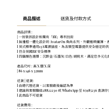
商品描述
送貨及付款方式
商品詳情 :
| 一按裝拆設計和獨有「SS」專利技術
l 無邊框一體化設計的 AvatarOn 奐尚系列，外觀極緻纖薄
l 英式標準通用13A電源插座，為各類型電器提供安全穩定的
l 符合英國BS 安全標準
l 四個顏色選擇：沉醉金/石墨灰/白色/胡桃木，滿足您多元
產品尺吋 : 高 X 闊 X 深
| 86 x 146 x 32mm
送貨 | 退貨:
l 由總代理送貨，以客服最後確認為準
l 建議與客服聯絡28822230 或 WhatsApp 至 65985236 查詢存
l 此商品不可退貨
送貨費用 :