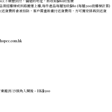
00以下順豐到付，偏遠的地址，將收取$80附加費
須經樓梯或斜路搬運上樓,每件產品每層加收$80 (每層200級樓梯計算)
是次送貨費將會被扣除，客戶需重新繳付送貨費用，方可獲安排再到送貨
c.com.hk
東龍洲/沙頭角入閘後 – HK$500