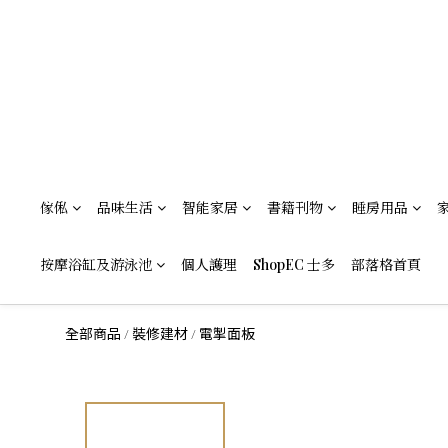
傢俬
品味生活
智能家居
書籍刊物
睡房用品
按摩浴缸及游泳池
個人護理
ShopEC 士多
部落格首頁
全部商品
裝修建材
電掣面板
/
/