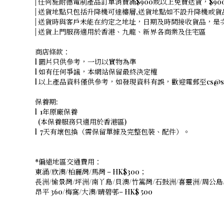
| 任何施耐德電制產品訂單消費滿$900或以上免費送貨，$9
| 送貨地點只包括升降機可達樓層,送貨地點如不設升降機或貨品
| 送貨時與客戶未能在約定之地址，日期及時間接收貨品，
| 送貨上門服務適用於香港、九龍、新界各商業及住宅區
商店條款：
l 圖片只供參考，一切以實物為準
l 如有任何爭議，本網站保留最終決定權
l 以上產品資料僅供參考，如發現資料有誤，歡迎電郵至cs@shope
保養期:
l 1年原廠保養
(本保養服務只適用於香港區)
l 7天有壞包換（需保留單據及完整包裝、配件）。
*偏遠地區交通費用：
東涌/欣澳/柏麗灣/馬灣 – HK$300；
長洲/愉景灣/坪洲/南丫島/貝澳/竹篙灣/石鼓洲/喜靈洲/周公島/
昂平 360/梅窩/大澳/晴碧邨– HK$ 500