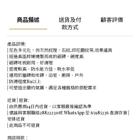
商品描述
送貨及付
顧客評價
款方式
產品詳情:
| 花色多元化，仿天然紋理，石紋,印花圖紋等,效果逼真
| 經過高溫粹煉燒製而成的磁磚，硬度高
| 磁磚地板耐用、好清理
| 密度較高、防水能力佳、吸水率低
| 適用於牆磚和地磚，浴室、廚房、戶外
| 防滑程度R9以上
| 可塑造出簡約氛圍，滿足各種風格的搭配需求
送貨 | 退貨:
| 由供應商14日內送貨，以客服最後確認為準
| 建議與客服聯絡28822230或 WhatsApp 至 65985236 查詢存貨 |
安排送貨
| 此商品不可退貨
商店條款：