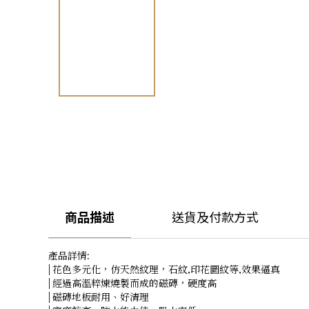
商品描述
送貨及付款方式
產品詳情:
| 花色多元化，仿天然紋理，石紋,印花圖紋等,效果逼真
| 經過高溫粹煉燒製而成的磁磚，硬度高
| 磁磚地板耐用、好清理