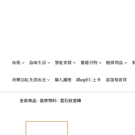
傢俬
品味生活
智能家居
書籍刊物
睡房用品
按摩浴缸及游泳池
個人護理
ShopEC 士多
部落格首頁
全部商品
裝修物料
雲石紋瓷磚
/
/