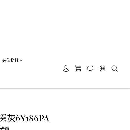
裝修物料
灰6Y186PA
|光面