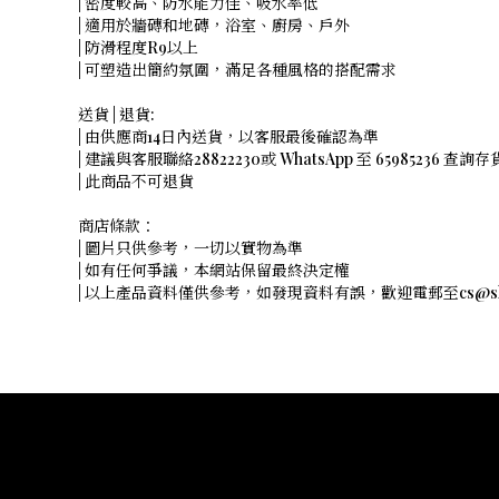
| 密度較高、防水能力佳、吸水率低
| 適用於牆磚和地磚，浴室、廚房、戶外
| 防滑程度R9以上
| 可塑造出簡約氛圍，滿足各種風格的搭配需求
送貨 | 退貨:
| 由供應商14日內送貨，以客服最後確認為準
| 建議與客服聯絡28822230或 WhatsApp 至 65985236 查詢存
| 此商品不可退貨
商店條款：
| 圖片只供參考，一切以實物為準
| 如有任何爭議，本網站保留最終決定權
| 以上產品資料僅供參考，如發現資料有誤，歡迎電郵至cs@shope