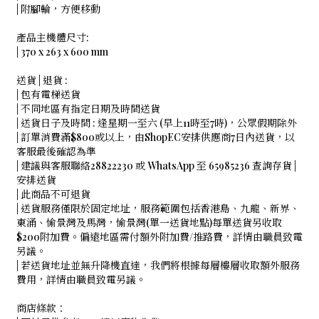
| 附腳輪，方便移動
產品主機體尺寸:
| 370 x 263 x 600 mm
送貨 | 退貨 :
| 包有電梯送貨
| 不同地區有指定日期及時間送貨
| 送貨日子及時間 : 逢星期一至六 (早上11時至7時)，公眾假期除外
| 訂單消費滿$800或以上，由ShopEC安排供應商7日內送貨，以
客服最後確認為準
| 建議與客服聯絡28822230 或 WhatsApp 至 65985236 查詢存貨 |
安排送貨
| 此商品不可退貨
| 送貨服務僅限於固定地址，服務範圍包括香港島、九龍、新界、
東涌、愉景灣及馬灣，愉景灣(單一送貨地點)每單送貨另收取
$200附加費。偏遠地區需付額外附加費/推路費，詳情由職員致電
另議。
| 若送貨地址並無升降機直達，我們將根據每層樓層收取額外服務
費用，詳情由職員致電另議。
商店條款：