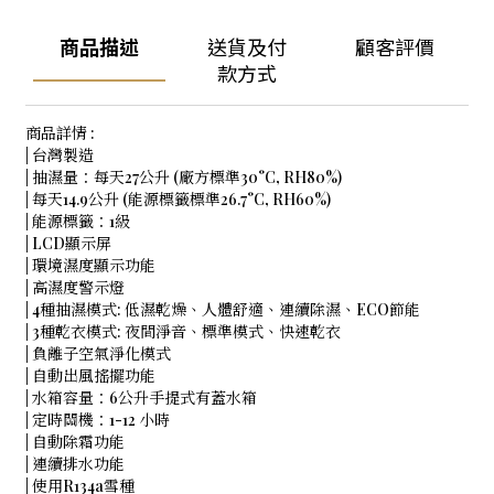
商品描述
送貨及付
顧客評價
款方式
商品詳情 :
| 台灣製造
| 抽濕量：每天27公升 (廠方標準30°C, RH80%)
| 每天14.9公升 (能源標籤標準26.7°C, RH60%)
| 能源標籤：1級
| LCD顯示屏
| 環境濕度顯示功能
| 高濕度警示燈
| 4種抽濕模式: 低濕乾燥、人體舒適、連續除濕、ECO節能
| 3種乾衣模式: 夜間淨音、標準模式、快速乾衣
| 負離子空氣淨化模式
| 自動出風搖擺功能
| 水箱容量：6公升手提式有蓋水箱
| 定時關機：1-12 小時
| 自動除霜功能
| 連續排水功能
| 使用R134a雪種