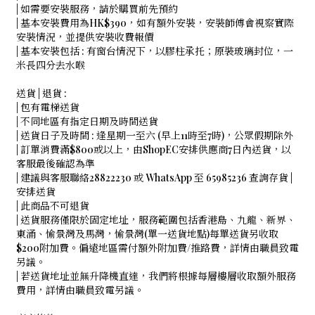
| 如需要安裝服務，請於購買前先預約
| 基本安裝費用為HK$390，如有額外安裝，安裝師傅會視察實際
安裝情況，並提供安裝收費報價
| 基本安裝包括 : 有窗台情況下，以膠柱承托；原裝玻璃封位，一
米長四分去水喉
送貨 | 退貨 :
| 包有電梯送貨
| 不同地區有指定日期及時間送貨
| 送貨日子及時間 : 逢星期一至六 (早上11時至7時)，公眾假期除外
| 訂單消費滿$800或以上，由ShopEC安排供應商7日內送貨，以
客服最後確認為準
| 建議與客服聯絡28822230 或 WhatsApp 至 65985236 查詢存貨 |
安排送貨
| 此商品不可退貨
| 送貨服務僅限於固定地址，服務範圍包括香港島、九龍、新界、
東涌、愉景灣及馬灣，愉景灣(單一送貨地點)每單送貨另收取
$200附加費。偏遠地區需付額外附加費/推路費，詳情由職員致電
另議。
| 若送貨地址並無升降機直達，我們將根據每層樓層收取額外服務
費用，詳情由職員致電另議。