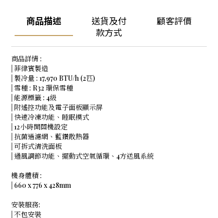
商品描述
送貨及付
顧客評價
款方式
商品詳情 :
| 菲律賓製造
| 製冷量 : 17,970 BTU/h (2匹)
| 雪種 : R32 環保雪種
| 能源標籤 : 4級
| 附遙控功能及電子面板顯示屏
| 快速冷凍功能、睡眠模式
| 12小時開關機設定
| 抗菌過濾網、藍鑽散熱器
| 可拆式清洗面板
| 通風調節功能、擺動式空氣循環、4方送風系統
機身體積 :
| 660 x 776 x 428mm
安裝服務:
| 不包安裝