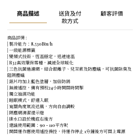
商品描述
送貨及付
顧客評價
款方式
商品詳情 :
| 製冷能力：8,530Btu/h
| 一級能源標籤
| 變頻式技術，恆溫穩定，迅速達溫
| R32高效環保雪種，減緩全球暖化
| 三色抗菌過濾網，結合銀離子、兒茶素及防塵螨，可抗菌除臭及
阻隔塵螨
| 鋁片均加上藍色塗層，加倍防銹
| 無線遙控，備有預校24小時開關時間掣
| 獨立抽濕功能
| 睡眠模式，舒適入眠
| 寬闊角度氣流送風，方向自由調較
| 隔塵網清潔提示燈
| 排水口設於機底右後方
| 建議使用範圍：90 - 110平方呎
| 開關運作應使用遙控操控，待運作停止 1分鐘後方可關上電源