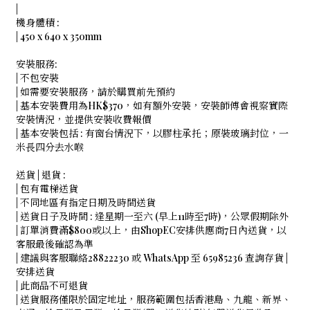
|
機身體積 :
| 450 x 640 x 350mm
安裝服務:
| 不包安裝
| 如需要安裝服務，請於購買前先預約
| 基本安裝費用為HK$370，如有額外安裝，安裝師傅會視察實際
安裝情況，並提供安裝收費報價
| 基本安裝包括 : 有窗台情況下，以膠柱承托；原裝玻璃封位，一
米長四分去水喉
送貨 | 退貨 :
| 包有電梯送貨
| 不同地區有指定日期及時間送貨
| 送貨日子及時間 : 逢星期一至六 (早上11時至7時)，公眾假期除外
| 訂單消費滿$800或以上，由ShopEC安排供應商7日內送貨，以
客服最後確認為準
| 建議與客服聯絡28822230 或 WhatsApp 至 65985236 查詢存貨 |
安排送貨
| 此商品不可退貨
| 送貨服務僅限於固定地址，服務範圍包括香港島、九龍、新界、