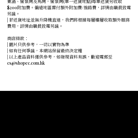
東涌、愉景灣及馬灣，愉景灣(單一送貨地點)每單送貨另收取
$200附加費。偏遠地區需付額外附加費/推路費，詳情由職員致電
另議。
| 若送貨地址並無升降機直達，我們將根據每層樓層收取額外服務
費用，詳情由職員致電另議。
商店條款：
| 圖片只供參考，一切以實物為準
| 如有任何爭議，本網站保留最終決定權
| 以上產品資料僅供參考，如發現資料有誤，歡迎電郵至
cs@shopec.com.hk