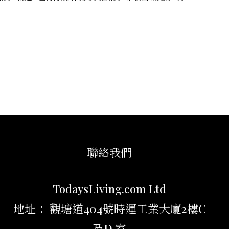
聯絡我們
TodaysLiving.com Ltd
地址： 觀塘道404號時運工業大廈2樓C
及D 室