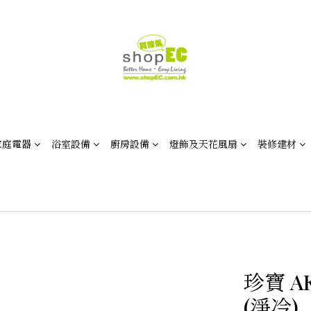
家庭電器
浴室設備
廚房設備
燈飾及天花風扇
裝修建材
珍寶 A
(淨冷)