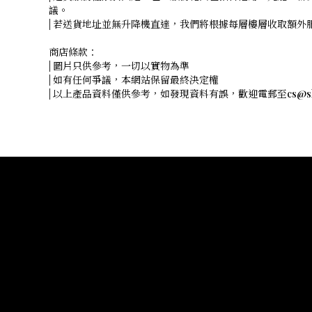
議。
| 若送貨地址並無升降機直達，我們將根據每層樓層收取額
商店條款：
| 圖片只供參考，一切以實物為準
| 如有任何爭議，本網站保留最終決定權
| 以上產品資料僅供參考，如發現資料有誤，歡迎電郵至cs@shope