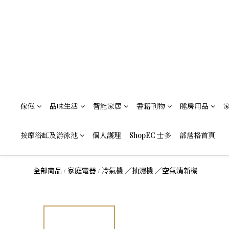
傢俬
品味生活
智能家居
書籍刊物
睡房用品
按摩浴缸及游泳池
個人護理
ShopEC 士多
部落格首頁
全部商品
家庭電器
冷氣機 ／抽濕機 ／空氣清新機
/
/