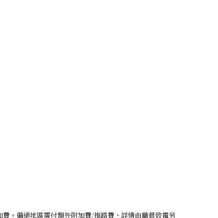
附加費。偏遠地區需付額外附加費/推路費，詳情由職員致電另