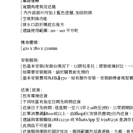
| 寧靜運轉
| 寬闊角度氣流送風
| 內外部鋁片均加上藍色塗層, 加倍防銹
| 空氣對換功能
| 排水口設於機底右後方
| 建議使用範圍 : 90 - 110 平方呎
機身體積 :
| 450 x 580 x 350mm
安裝服務:
| 包基本安裝(有窗台情況下，以膠柱承托；原裝玻璃封位，一
| 如需要安裝服務，請於購買前先預約
| 基本安裝費用為HK$370，如有額外安裝，安裝師傅會視
送貨 | 退貨 :
| 包有電梯送貨
| 不同地區有指定日期及時間送貨
| 送貨日子及時間 : 逢星期一至六 (早上11時至7時)，公眾假期
| 訂單消費滿$800或以上，由ShopEC安排供應商7日內送
| 建議與客服聯絡28822230 或 WhatsApp 至 65985236 查詢
| 此商品不可退貨
| 送貨服務僅限於固定地址，服務範圍包括香港島、九龍、新