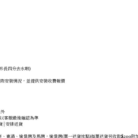
米長四分去水喉)
察實際安裝情況，並提供安裝收費報價
除外
貨，以客服最後確認為準
存貨 | 安排送貨
界、東涌、愉景灣及馬灣，愉景灣(單一送貨地點)每單送貨另收取$200