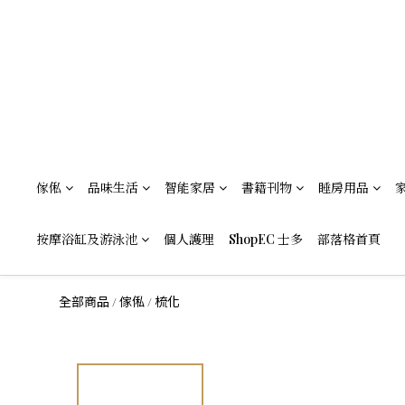
傢俬
品味生活
智能家居
書籍刊物
睡房用品
按摩浴缸及游泳池
個人護理
ShopEC 士多
部落格首頁
全部商品
傢俬
梳化
/
/