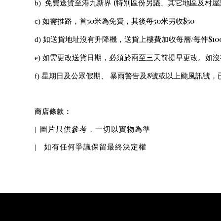
(
b)
免費送貨至港九新界
特別區份另議、其它地區及村屋
50
50
$50
c)
如需推路，首
米為免費，其後每
米另收
/
$10
d)
如送貨地址沒有升降機，送貨上樓費加收每層
每件
e)
如需更改送貨日期，必須於兩至三天前提早更改。如沒
8
f)
星期日及公眾假期、 暴雨警告及
號或以上颱風訊號，
商店條款：
|
圖片只供參考，一切以實物為準
|
如有任何爭議保留最終決定權