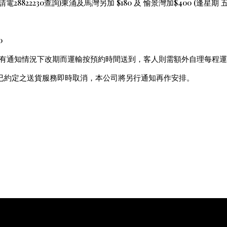
28822230
)
$180
$400 (
請電
查詢
東涌及馬灣另加
及 愉景灣加
逢星期 
0
有通知情況下改期而運輸按預約時間送到，客人則需額外自理每程運
已約定之送貨服務即時取消，本公司將另行通知再作安排。