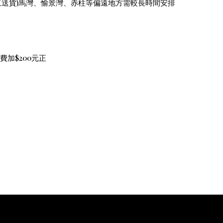
)
五送貨
馬灣、愉景灣、赤柱等偏遠地方需較長時間安排
$200
費加
元正