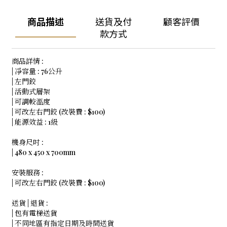
商品描述
送貨及付
顧客評價
款方式
商品詳情 :
| 凈容量 : 76公升
| 左門鉸
| 活動式層架
| 可調較溫度
| 可改左右門鉸 (改裝費 : $100)
| 能源效益 : 1級
機身尺吋 :
| 480 x 450 x 700mm
安裝服務 :
| 可改左右門鉸 (改裝費 : $100)
送貨 | 退貨 :
| 包有電梯送貨
| 不同地區有指定日期及時間送貨