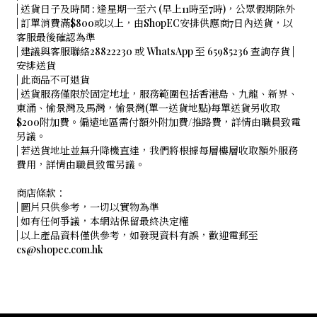
| 送貨日子及時間 : 逢星期一至六 (早上11時至7時)，公眾假期除外
| 訂單消費滿$800或以上，由ShopEC安排供應商7日內送貨，以
客服最後確認為準
| 建議與客服聯絡28822230 或 WhatsApp 至 65985236 查詢存貨 |
安排送貨
| 此商品不可退貨
| 送貨服務僅限於固定地址，服務範圍包括香港島、九龍、新界、
東涌、愉景灣及馬灣，愉景灣(單一送貨地點)每單送貨另收取
$200附加費。偏遠地區需付額外附加費/推路費，詳情由職員致電
另議。
| 若送貨地址並無升降機直達，我們將根據每層樓層收取額外服務
費用，詳情由職員致電另議。
商店條款：
| 圖片只供參考，一切以實物為準
| 如有任何爭議，本網站保留最終決定權
| 以上產品資料僅供參考，如發現資料有誤，歡迎電郵至
cs@shopec.com.hk