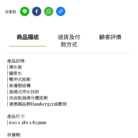
分享到
商品描述
送貨及付
顧客評價
款方式
產品詳情:
| 薄水箱
| 牆排水
| 雙沖式座厠
| 無邊框結構
| 漩渦式沖水技術
| 自由咀漩渦分體座廁
| 連德國品牌Hamberger油壓板
產品尺寸:
| 600 x 380 x 835mm
保養期: