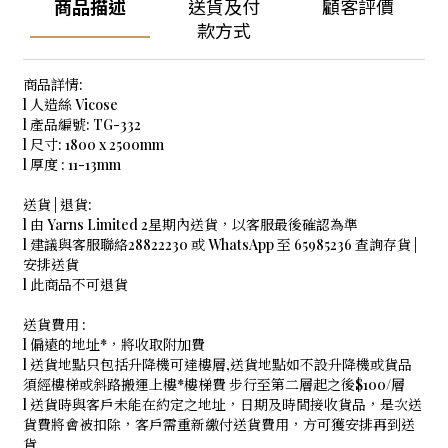
商品描述
送貨及付
顧客評價
款方式
商品詳情:
l 人造絲 Vicose
l 產品編號: TG-332
l 尺寸: 1800 x 2500mm
l 厚度 : 11-13mm
送貨 | 退貨:
l 由 Yarns Limited 2星期內送貨，以客服最後確認為準
l 建議與客服聯絡28822230 或 WhatsApp 至 65985236 查詢存貨 |
安排送貨
l 此商品不可退貨
送貨費用 :
l 偏遠的地址*，將收取附加費
l 送貨地點只包括升降機可達樓層,送貨地點如不設升降機或貨品
須經樓梯或斜路搬運上樓*樓梯費 步行至第二層起之後$100/層
l 送貨時與客戶未能在約定之地址，日期及時間接收貨品，是次送
貨費將會被扣除，客戶需重新繳付送貨費用，方可獲安排再到送
貨