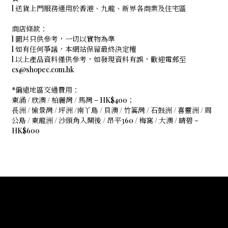
l 送貨上門服務適用於香港、九龍、新界各商業及住宅區
商店條款：
l 圖片只供參考，一切以實物為準
l 如有任何爭議，本網站保留最終決定權
l 以上產品資料僅供參考，如發現資料有誤，歡迎電郵至
cs@shopec.com.hk
*偏遠地區交通費用：
東涌 / 欣澳 / 柏麗灣 / 馬灣 – HK$400；
長洲 / 愉景灣 / 坪洲 /南丫島 / 貝澳 / 竹篙灣 / 石鼓洲 / 喜靈洲 / 周
公島 / 東龍洲 / 沙頭角入閘後 / 昂平360 / 梅窩 / 大澳 / 晴碧 –
HK$600