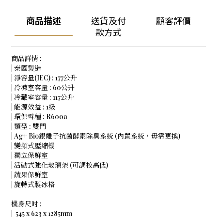
商品描述
送貨及付
顧客評價
款方式
商品詳情 :
| 泰國製造
| 淨容量(IEC) : 177公升
| 冷凍室容量 : 60公升
| 冷藏室容量 : 117公升
| 能源效益 : 1級
| 環保雪種 : R600a
| 類型 : 雙門
| Ag+ Bio銀離子抗菌酵素除臭系統 (內置系統，毋需更換)
| 變頻式壓縮機
| 獨立保鮮室
| 活動式強化玻璃架 (可調校高低)
| 蔬果保鮮室
| 旋轉式製冰格
機身尺吋 :
| 545 x 623 x 1285mm