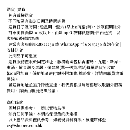
送貨 | 退貨 :
| 包有電梯送貨
| 不同地區有指定日期及時間送貨
| 送貨日子及時間 : 逢星期一至六 (早上11時至7時)，公眾假期除外
| 訂單消費滿$800或以上，由ShopEC安排供應商7日內送貨，以
客服最後確認為準
| 建議與客服聯絡28822230 或 WhatsApp 至 65985236 查詢存貨 |
安排送貨
| 此商品不可退貨
| 送貨服務僅限於固定地址，服務範圍包括香港島、九龍、新界、
東涌、愉景灣及馬灣，愉景灣(單一送貨地點)每單送貨另收取
$200附加費。偏遠地區需付額外附加費/推路費，詳情由職員致電
另議。
| 若送貨地址並無升降機直達，我們將根據每層樓層收取額外服務
費用，詳情由職員致電另議。
商店條款：
| 圖片只供參考，一切以實物為準
| 如有任何爭議，本網站保留最終決定權
| 以上產品資料僅供參考，如發現資料有誤，歡迎電郵至
cs@shopec.com.hk