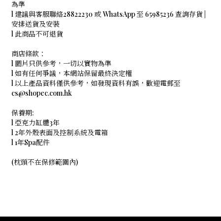
為準
l 建議與客服聯絡28822230 或 WhatsApp 至 65985236 查詢存貨 |
安排送貨及安裝
l 此商品不可退貨
商店條款：
l 圖片只供參考，一切以實物為準
l 如有任何爭議，本網站保留最終決定權
l 以上產品資料僅供參考，如發現資料有誤，歡迎電郵至
cs@shopec.com.hk
保養期:
l 亞克力缸體3年
l 2年外殼表面及控制系統及電箱
l 1年Spa配件
(枕頭不在保修範圍內)