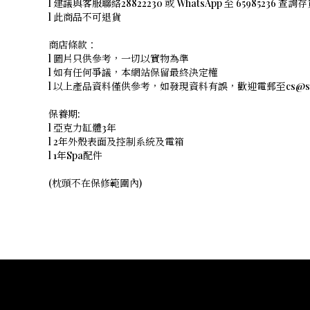
l 建議與客服聯絡28822230 或 WhatsApp 至 65985236 
l 此商品不可退貨
商店條款：
l 圖片只供參考，一切以實物為準
l 如有任何爭議，本網站保留最終決定權
l 以上產品資料僅供參考，如發現資料有誤，歡迎電郵至cs@shope
保養期:
l 亞克力缸體3年
l 2年外殼表面及控制系統及電箱
l 1年Spa配件
(枕頭不在保修範圍內)