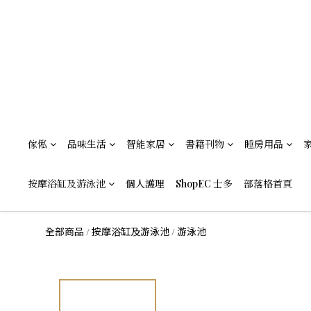
傢俬
品味生活
智能家居
書籍刊物
睡房用品
按摩浴缸及游泳池
個人護理
ShopEC 士多
部落格首頁
全部商品
按摩浴缸及游泳池
游泳池
/
/