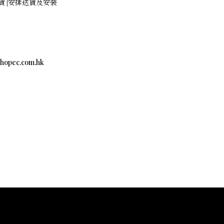
查詢存貨 |安排送貨及安裝
c.com.hk