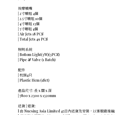
按摩噴嘴
| 2寸噴咀 4個
| 2.5寸噴咀 10個
| 4寸噴咀 13個
| 5寸噴咀 4個
| Air Jets 18 PCS
| Total Jets 49 PCS
照明系統
| Bottom Light(3W)(3PCS)
| Pipe & Valve (1 Batch)
配件
| 枕頭4只
| Plastic Hem (1Set)
產品尺寸: 長 x 闊 x 深
| 7800 x 2300 x 1320mm
送貨 | 退貨:
l 由 Nuesing Asia Limited 45日內送貨及安裝，以客服最