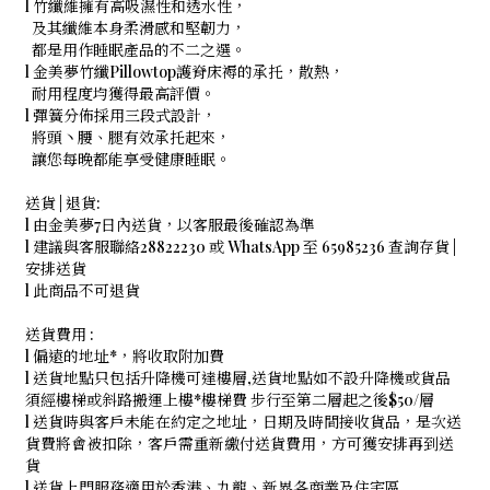
l 竹纖維擁有高吸濕性和透水性，
及其纖維本身柔滑感和堅韌力，
都是用作睡眠產品的不二之選。
l 金美夢竹纖Pillowtop護脊床褥的承托，散熱，
耐用程度均獲得最高評價。
l 彈簧分佈採用三段式設計，
將頭丶腰、腿有效承托起來，
讓您每晚都能享受健康睡眠。
送貨 | 退貨:
l 由金美夢7日內送貨，以客服最後確認為準
l 建議與客服聯絡28822230 或 WhatsApp 至 65985236 查詢存貨 |
安排送貨
l 此商品不可退貨
送貨費用 :
l 偏遠的地址*，將收取附加費
l 送貨地點只包括升降機可達樓層,送貨地點如不設升降機或貨品
須經樓梯或斜路搬運上樓*樓梯費 步行至第二層起之後$50/層
l 送貨時與客戶未能在約定之地址，日期及時間接收貨品，是次送
貨費將會被扣除，客戶需重新繳付送貨費用，方可獲安排再到送
貨
l 送貨上門服務適用於香港、九龍、新界各商業及住宅區