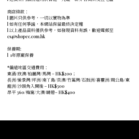
商店條款：
l 圖片只供參考，一切以實物為準
l 如有任何爭議，本網站保留最終決定權
l 以上產品資料僅供參考，如發現資料有誤，歡迎電郵至
cs@shopec.com.hk
保養期:
l 1年原廠保養
*偏遠地區交通費用：
東涌/欣澳/柏麗灣/馬灣 – HK$200；
長洲/愉景灣/坪洲/南丫島/貝澳/竹篙灣/石鼓洲/喜靈洲/周公島/東
龍洲/沙頭角入閘後 – HK$300
昂平 360/梅窩/大澳/晴碧– HK$400